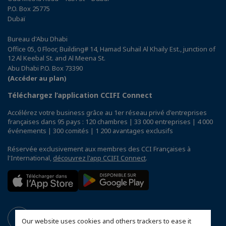
P.O. Box 25775
Dubaï
Bureau d'Abu Dhabi
Office 05, 0 Floor, Building# 14, Hamad Suhail Al Khaily Est., junction of
12 Al Keebal St. and Al Meena St.
Abu Dhabi P.O. Box 73390
(Accéder au plan)
Téléchargez l’application CCIFI Connect
Accélérez votre business grâce au 1er réseau privé d'entreprises
françaises dans 95 pays : 120 chambres | 33 000 entreprises | 4 000
événements | 300 comités | 1 200 avantages exclusifs
Réservée exclusivement aux membres des CCI Françaises à
l'International,
découvrez l'app CCIFI Connect
.
Our website uses cookies and others trackers to ease it