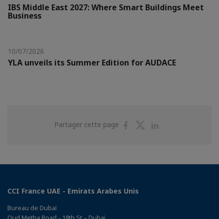
IBS Middle East 2027: Where Smart Buildings Meet
Business
10/07/2026
YLA unveils its Summer Edition for AUDACE
Partager
Partager
Partager
Partager cette page
sur
sur
sur
Facebook
Twitter
Linkedin
CCI France UAE - Emirats Arabes Unis
Bureau de Dubaï
Oud Metha Road - 18th St – Dubai