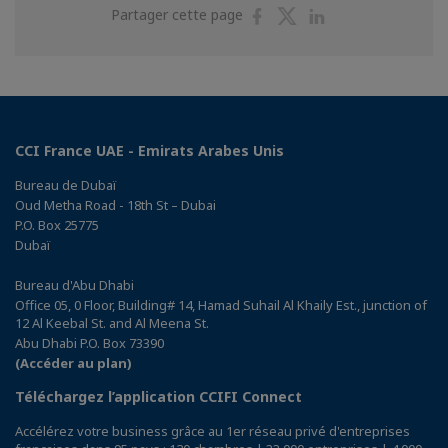
Partager
Partager
Partager
Partager cette page
sur
sur
sur
Facebook
Twitter
Linkedin
CCI France UAE - Emirats Arabes Unis
Bureau de Dubaï
Oud Metha Road - 18th St – Dubai
P.O. Box 25775
Dubaï
Bureau d'Abu Dhabi
Office 05, 0 Floor, Building# 14, Hamad Suhail Al Khaily Est., junction of
12 Al Keebal St. and Al Meena St.
Abu Dhabi P.O. Box 73390
(Accéder au plan)
Téléchargez l’application CCIFI Connect
Accélérez votre business grâce au 1er réseau privé d'entreprises