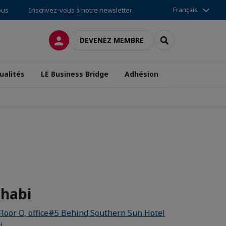
Français
ous
Inscrivez-vous à notre newsletter
CONNEXION
RECHERCHER
DEVENEZ MEMBRE
ualités
LE Business Bridge
Adhésion
Dhabi
Floor O, office#5 Behind Southern Sun Hotel
i