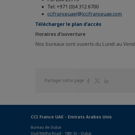
Tel: +971 (0)4 312 6700
ccifranceuae(@)ccifranceuae.com
Télécharger le plan d'accès
Horaires d'ouverture
Nos bureaux sont ouverts du Lundi au Vend
Partager
Partager
Partager
Partager cette page
sur
sur
sur
Facebook
Twitter
Linkedin
CCI France UAE - Emirats Arabes Unis
Bureau de Dubaï
Oud Metha Road - 18th St – Dubai