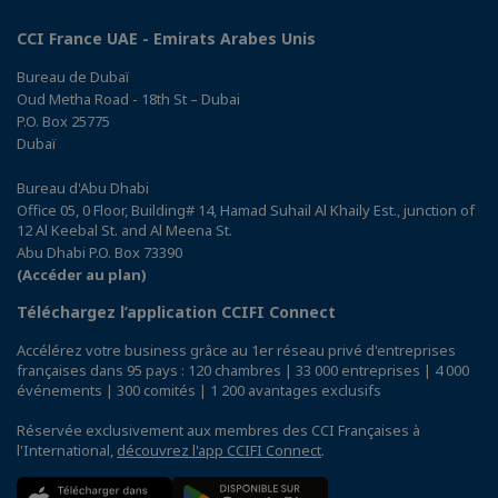
CCI France UAE - Emirats Arabes Unis
Bureau de Dubaï
Oud Metha Road - 18th St – Dubai
P.O. Box 25775
Dubaï
Bureau d'Abu Dhabi
Office 05, 0 Floor, Building# 14, Hamad Suhail Al Khaily Est., junction of
12 Al Keebal St. and Al Meena St.
Abu Dhabi P.O. Box 73390
(Accéder au plan)
Téléchargez l’application CCIFI Connect
Accélérez votre business grâce au 1er réseau privé d'entreprises
françaises dans 95 pays : 120 chambres | 33 000 entreprises | 4 000
événements | 300 comités | 1 200 avantages exclusifs
Réservée exclusivement aux membres des CCI Françaises à
l'International,
découvrez l'app CCIFI Connect
.