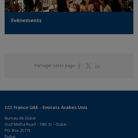
Evènements
Partager
Partager
Partager
Partager cette page
sur
sur
sur
Facebook
Twitter
Linkedin
CCI France UAE - Emirats Arabes Unis
Bureau de Dubaï
Oud Metha Road - 18th St – Dubai
P.O. Box 25775
Dubaï