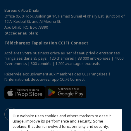
Bureau d'Abu Dhabi
Office 05, 0 Floor, Building# 14, Hamad Suhail Al Khaily Est., junction of
12 Al Keebal St. and Al Meena St.
Abu Dhabi P.O. Box 73390
(Accéder au plan)
Téléchargez l’application CCIFI Connect
Accélérez votre business grâce au 1er réseau privé d'entreprises
françaises dans 95 pays : 120 chambres | 33 000 entreprises | 4 000
événements | 300 comités | 1 200 avantages exclusifs
Réservée exclusivement aux membres des CCI Françaises à
l'International,
découvrez l'app CCIFI Connect
.
Our website uses cookies and others trackers to ease it
usage, improve its performance and security. Some
cookies, that don't involved functionnality and security,