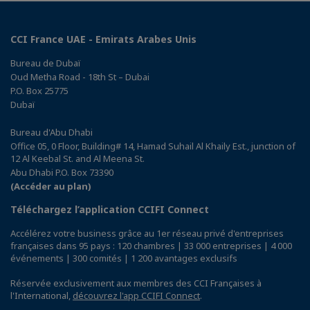
CCI France UAE - Emirats Arabes Unis
Bureau de Dubaï
Oud Metha Road - 18th St – Dubai
P.O. Box 25775
Dubaï
Bureau d'Abu Dhabi
Office 05, 0 Floor, Building# 14, Hamad Suhail Al Khaily Est., junction of
12 Al Keebal St. and Al Meena St.
Abu Dhabi P.O. Box 73390
(Accéder au plan)
Téléchargez l’application CCIFI Connect
Accélérez votre business grâce au 1er réseau privé d'entreprises
françaises dans 95 pays : 120 chambres | 33 000 entreprises | 4 000
événements | 300 comités | 1 200 avantages exclusifs
Réservée exclusivement aux membres des CCI Françaises à
l'International,
découvrez l'app CCIFI Connect
.