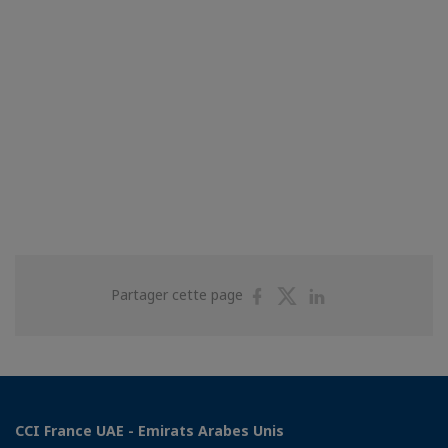
Partager
Partager
Partager
Partager cette page
sur
sur
sur
Facebook
Twitter
Linkedin
CCI France UAE - Emirats Arabes Unis