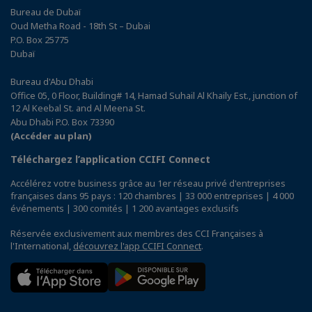
Bureau de Dubaï
Oud Metha Road - 18th St – Dubai
P.O. Box 25775
Dubaï
Bureau d'Abu Dhabi
Office 05, 0 Floor, Building# 14, Hamad Suhail Al Khaily Est., junction of
12 Al Keebal St. and Al Meena St.
Abu Dhabi P.O. Box 73390
(Accéder au plan)
Téléchargez l’application CCIFI Connect
Accélérez votre business grâce au 1er réseau privé d'entreprises
françaises dans 95 pays : 120 chambres | 33 000 entreprises | 4 000
événements | 300 comités | 1 200 avantages exclusifs
Réservée exclusivement aux membres des CCI Françaises à
l'International,
découvrez l'app CCIFI Connect
.