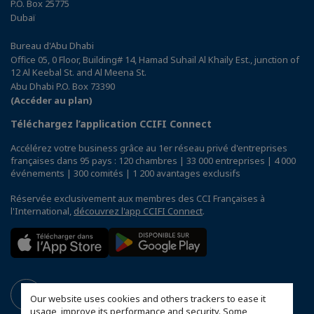
P.O. Box 25775
Dubaï
Bureau d'Abu Dhabi
Office 05, 0 Floor, Building# 14, Hamad Suhail Al Khaily Est., junction of
12 Al Keebal St. and Al Meena St.
Abu Dhabi P.O. Box 73390
(Accéder au plan)
Téléchargez l’application CCIFI Connect
Accélérez votre business grâce au 1er réseau privé d'entreprises
françaises dans 95 pays : 120 chambres | 33 000 entreprises | 4 000
événements | 300 comités | 1 200 avantages exclusifs
Réservée exclusivement aux membres des CCI Françaises à
l'International,
découvrez l'app CCIFI Connect
.
Our website uses cookies and others trackers to ease it
usage, improve its performance and security. Some