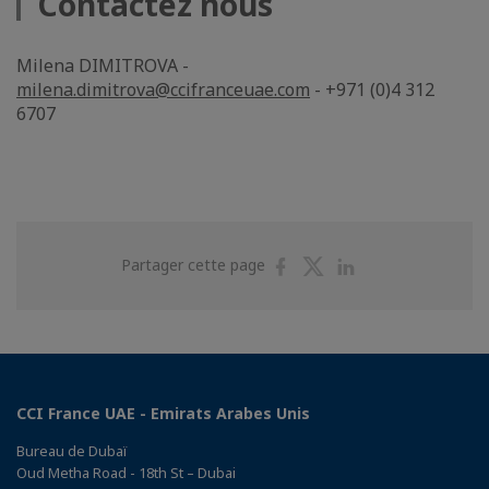
Contactez nous
Milena DIMITROVA -
milena.dimitrova@ccifranceuae.com
- +971 (0)4 312
6707
Partager
Partager
Partager
Partager cette page
sur
sur
sur
Facebook
Twitter
Linkedin
CCI France UAE - Emirats Arabes Unis
Bureau de Dubaï
Oud Metha Road - 18th St – Dubai