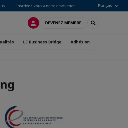
Français
ous
Inscrivez-vous à notre newsletter
CONNEXION
RECHERCHER
DEVENEZ MEMBRE
ualités
LE Business Bridge
Adhésion
ing