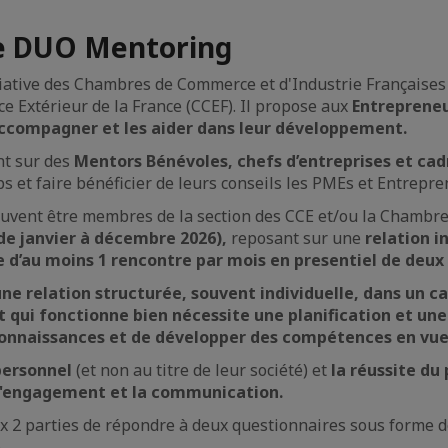
e DUO Mentoring
iative des Chambres de Commerce et d'Industrie Françaises à 
e Extérieur de la France (CCEF). Il propose aux
Entrepreneu
ccompagner et les aider dans leur développement.
nt sur des
Mentors Bénévoles, chefs d’entreprises et ca
s et faire bénéficier de leurs conseils les PMEs et Entrepre
euvent être membres de la section des CCE et/ou la Chambre 
de janvier à décembre 2026),
reposant sur une
relation i
’au moins 1 rencontre par mois en presentiel de deux 
 relation structurée, souvent individuelle, dans un ca
i fonctionne bien nécessite une planification et une 
 connaissances et de développer des compétences en vue 
 personnel
(et non au titre de leur société) et
la réussite du
, l'engagement et la communication.
2 parties de répondre à deux questionnaires sous forme de 
.