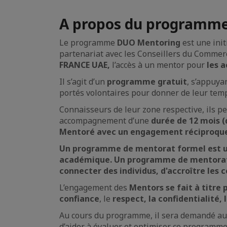
A propos du programm
Le programme
DUO Mentoring
est une init
partenariat avec les Conseillers du Commerc
FRANCE UAE,
l’accès à un mentor pour
les a
Il s’agit d’un
programme gratuit
, s’appuya
portés volontaires pour donner de leur temp
Connaisseurs de leur zone respective, ils p
accompagnement d’une
durée de 12 mois (
Mentoré avec un engagement réciproque d
Un programme de mentorat formel est une
académique. Un programme de mentorat qu
connecter des individus, d'accroître les
L’engagement des
Mentors se fait à titre
confiance
, le
respect, la confidentialité
Au cours du programme, il sera demandé aux 
d’aider à évaluer et optimiser ce programme