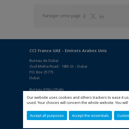
Partager
Partager
Partager
Partager cette page
sur
sur
sur
Facebook
Twitter
Linkedin
CCI France UAE - Emirats Arabes Unis
Bureau de Dubaï
Oud Metha Road - 18th St – Dubai
P.O. Box 25775
Dubaï
Bureau d'Abu Dhabi
Office 05, 0 Floor, Building# 14, Hamad Suhail Al Khaily Est.,
Our website uses cookies and others trackers to ease it us
junction of 12 Al Keebal St. and Al Meena St.
used. Your choices will concern the whole website. You w
Abu Dhabi P.O. Box 73390
(Accéder au plan)
Accept all purposes
Accept the essentials
Custo