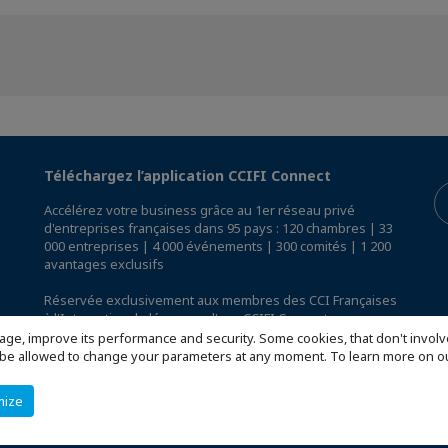
Téléchargez l’application CCIFI Connect
Accélérez votre business grâce au 1er réseau privé
d'entreprises françaises dans 95 pays : 120 chambres | 33
000 entreprises | 4 000 événements | 300 comités | 1 200
avantages exclusifs
Réservée exclusivement aux membres des CCI Françaises
à l'International,
découvrez l'app CCIFI Connect
.
age, improve its performance and security. Some cookies, that don't involv
ill be allowed to change your parameters at any moment. To learn more on
mize