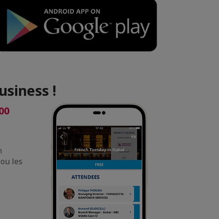
usiness !
00
n
 ou les