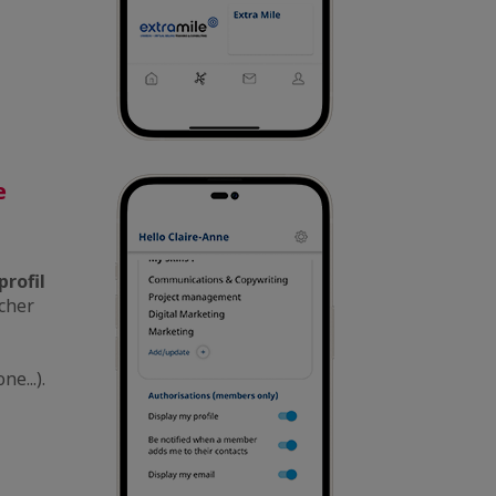
e
profil
icher
e...).