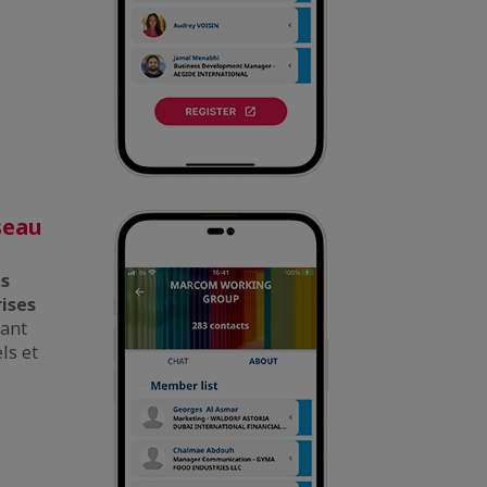
seau
es
rises
nant
ls et