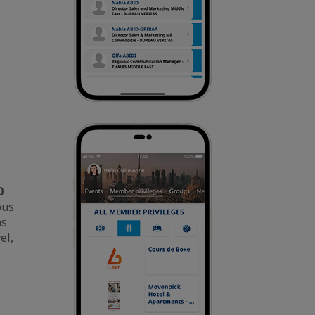
0
ous
ns
el,