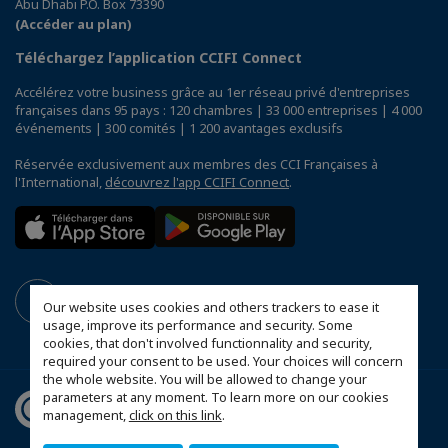
Abu Dhabi P.O. Box 73390
(Accéder au plan)
Téléchargez l’application CCIFI Connect
Accélérez votre business grâce au 1er réseau privé d'entreprises
françaises dans 95 pays : 120 chambres | 33 000 entreprises | 4 000
événements | 300 comités | 1 200 avantages exclusifs
Réservée exclusivement aux membres des CCI Françaises à
l'International,
découvrez l'app CCIFI Connect
.
Our website uses cookies and others trackers to ease it
usage, improve its performance and security. Some
cookies, that don't involved functionnality and security,
required your consent to be used. Your choices will concern
the whole website. You will be allowed to change your
parameters at any moment. To learn more on our cookies
management,
click on this link
.