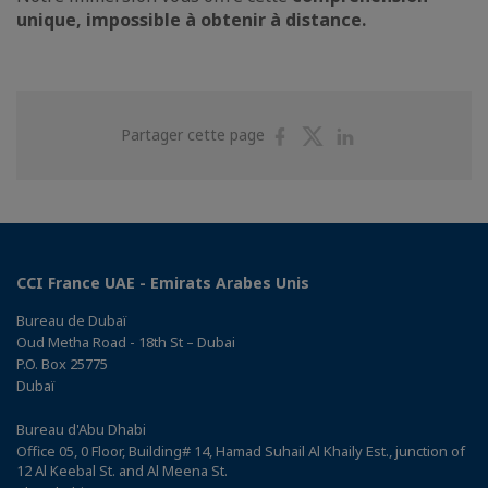
unique, impossible à obtenir à distance.
Partager
Partager
Partager
Partager cette page
sur
sur
sur
Facebook
Twitter
Linkedin
CCI France UAE - Emirats Arabes Unis
Bureau de Dubaï
Oud Metha Road - 18th St – Dubai
P.O. Box 25775
Dubaï
Bureau d'Abu Dhabi
Office 05, 0 Floor, Building# 14, Hamad Suhail Al Khaily Est., junction of
12 Al Keebal St. and Al Meena St.