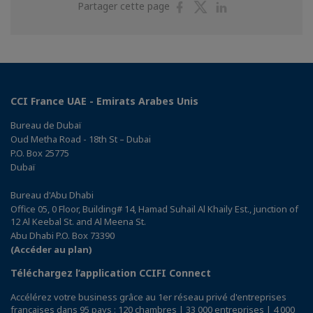
Partager
Partager
Partager
Partager cette page
sur
sur
sur
Facebook
Twitter
Linkedin
CCI France UAE - Emirats Arabes Unis
Bureau de Dubaï
Oud Metha Road - 18th St – Dubai
P.O. Box 25775
Dubaï
Bureau d'Abu Dhabi
Office 05, 0 Floor, Building# 14, Hamad Suhail Al Khaily Est., junction of
12 Al Keebal St. and Al Meena St.
Abu Dhabi P.O. Box 73390
(Accéder au plan)
Téléchargez l’application CCIFI Connect
Accélérez votre business grâce au 1er réseau privé d'entreprises
françaises dans 95 pays : 120 chambres | 33 000 entreprises | 4 000