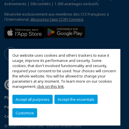
événements | 300 comités | 1 200 avantages exclusifs
Réservée exclusivement aux membres des CCI Françaises à
l'International,
découvrez l'app CCIFI Connect
.
Our website uses cookies and others trackers to ease it
usage, improve its performance and security. Some
cookies, that don't involved functionnality and security,
required your consent to be used. Your choices will concern
the whole website. You will be allowed to change your
parameters at any moment. To learn more on our cookies
management,
click on this link
.
Plan du site
Mentions légales
Accept all purposes
Accept the essentials
Politique de confidentialité
FAQ
Customize
Configurer vos préférences cookies
© 2026 CCI France UAE - Emirats Arabes Unis