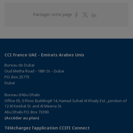
Partager
Partager
Partager
Partager cette page
sur
sur
sur
Facebook
Twitter
Linkedin
CCI France UAE - Emirats Arabes Unis
Bureau de Dubaï
Oud Metha Road - 18th St – Dubai
P.O. Box 25775
Dubaï
Bureau d'Abu Dhabi
Office 05, 0 Floor, Building# 14, Hamad Suhail Al Khaily Est., junction of
12 Al Keebal St. and Al Meena St.
Abu Dhabi P.O. Box 73390
(Accéder au plan)
Téléchargez l’application CCIFI Connect