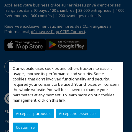
Accélérez votre business grâce au 1er réseau privé d'entreprises
françaises dans 95 pays : 120 chambres | 33 000 entreprises | 4 000
événements | 300 comités | 1 200 avantages exclusifs
Réservée exclusivement aux membres des CCI Françaises à
l'International,
découvrez l'app CCIFI Connect
.
Our website uses cookies and others trackers to ease it
usage, improve its performance and security. Some
cookies, that don't involved functionnality and security,
required your consent to be used. Your choices will concern
the whole website. You will be allowed to change your
parameters at any moment. To learn more on our cookies
management,
click on this link
.
Plan du site
Mentions légales
Accept all purposes
Accept the essentials
Politique de confidentialité
FAQ
Customize
Configurer vos préférences cookies