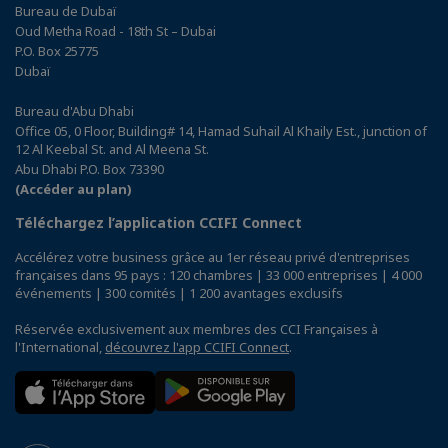
Bureau de Dubaï
Oud Metha Road - 18th St – Dubai
P.O. Box 25775
Dubaï
Bureau d'Abu Dhabi
Office 05, 0 Floor, Building# 14, Hamad Suhail Al Khaily Est., junction of
12 Al Keebal St. and Al Meena St.
Abu Dhabi P.O. Box 73390
(Accéder au plan)
Téléchargez l’application CCIFI Connect
Accélérez votre business grâce au 1er réseau privé d'entreprises
françaises dans 95 pays : 120 chambres | 33 000 entreprises | 4 000
événements | 300 comités | 1 200 avantages exclusifs
Réservée exclusivement aux membres des CCI Françaises à
l'International,
découvrez l'app CCIFI Connect
.