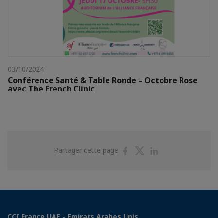
03/10/2024
Conférence Santé & Table Ronde – Octobre Rose
avec The French Clinic
Partager
Partager
Partager
Partager cette page
sur
sur
sur
Facebook
Twitter
Linkedin
CCI France UAE - Emirats Arabes Unis