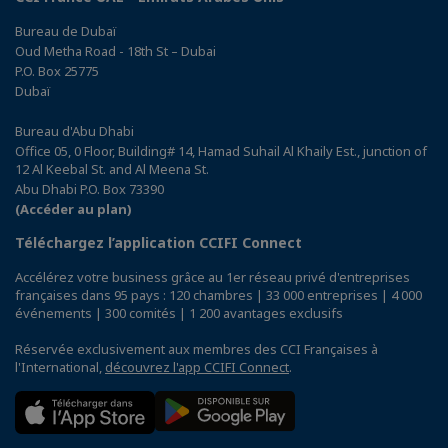
Bureau de Dubaï
Oud Metha Road - 18th St – Dubai
P.O. Box 25775
Dubaï
Bureau d'Abu Dhabi
Office 05, 0 Floor, Building# 14, Hamad Suhail Al Khaily Est., junction of
12 Al Keebal St. and Al Meena St.
Abu Dhabi P.O. Box 73390
(Accéder au plan)
Téléchargez l’application CCIFI Connect
Accélérez votre business grâce au 1er réseau privé d'entreprises
françaises dans 95 pays : 120 chambres | 33 000 entreprises | 4 000
événements | 300 comités | 1 200 avantages exclusifs
Réservée exclusivement aux membres des CCI Françaises à
l'International,
découvrez l'app CCIFI Connect
.