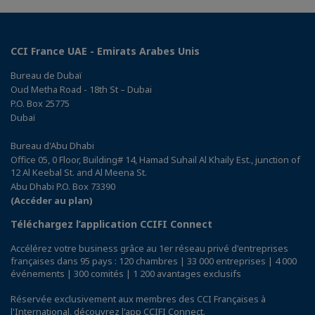
CCI France UAE - Emirats Arabes Unis
Bureau de Dubaï
Oud Metha Road - 18th St – Dubai
P.O. Box 25775
Dubaï
Bureau d'Abu Dhabi
Office 05, 0 Floor, Building# 14, Hamad Suhail Al Khaily Est., junction of
12 Al Keebal St. and Al Meena St.
Abu Dhabi P.O. Box 73390
(Accéder au plan)
Téléchargez l’application CCIFI Connect
Accélérez votre business grâce au 1er réseau privé d'entreprises
françaises dans 95 pays : 120 chambres | 33 000 entreprises | 4 000
événements | 300 comités | 1 200 avantages exclusifs
Réservée exclusivement aux membres des CCI Françaises à
l'International,
découvrez l'app CCIFI Connect
.