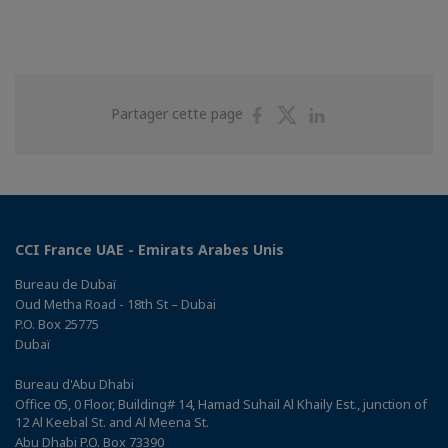
Partager
Partager
Partager
Partager cette page
sur
sur
sur
Facebook
Twitter
Linkedin
CCI France UAE - Emirats Arabes Unis
Bureau de Dubaï
Oud Metha Road - 18th St – Dubai
P.O. Box 25775
Dubaï
Bureau d'Abu Dhabi
Office 05, 0 Floor, Building# 14, Hamad Suhail Al Khaily Est., junction of
12 Al Keebal St. and Al Meena St.
Abu Dhabi P.O. Box 73390