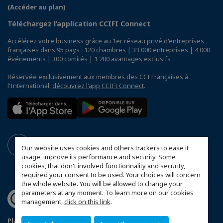
(Accéder au plan)
Téléchargez l’application CCIFI Connect
Accélérez votre business grâce au 1er réseau privé d'entreprises
françaises dans 95 pays : 120 chambres | 33 000 entreprises | 4 000
événements | 300 comités | 1 200 avantages exclusifs
Réservée exclusivement aux membres des CCI Françaises à
l'International,
découvrez l'app CCIFI Connect
.
Our website uses cookies and others trackers to ease it
usage, improve its performance and security. Some
cookies, that don't involved functionnality and security,
required your consent to be used. Your choices will concern
the whole website. You will be allowed to change your
parameters at any moment. To learn more on our cookies
management,
click on this link
.
Plan du site
Mentions légales