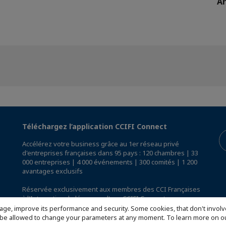
Ar
Téléchargez l’application CCIFI Connect
Accélérez votre business grâce au 1er réseau privé
d'entreprises françaises dans 95 pays : 120 chambres | 33
000 entreprises | 4 000 événements | 300 comités | 1 200
avantages exclusifs
Réservée exclusivement aux membres des CCI Françaises
à l'International,
découvrez l'app CCIFI Connect
.
age, improve its performance and security. Some cookies, that don't involv
ill be allowed to change your parameters at any moment. To learn more on