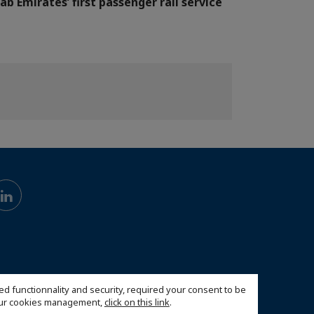
ab Emirates’ first passenger rail service
ed functionnality and security, required your consent to be
 our cookies management,
click on this link
.