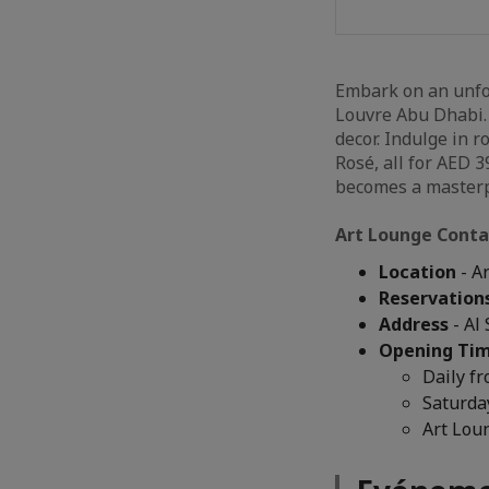
Embark on an unfor
Louvre Abu Dhabi.
decor. Indulge in 
Rosé, all for AED 
becomes a masterp
Art Lounge Contac
Location
- A
Reservation
Address
- Al
Opening Ti
Daily f
Saturda
Art Lou