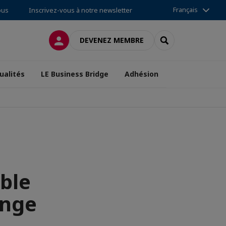
Français
ous
Inscrivez-vous à notre newsletter
CONNEXION
RECHERCHER
DEVENEZ MEMBRE
ualités
LE Business Bridge
Adhésion
ble
unge