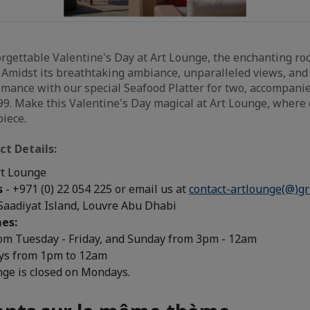
gettable Valentine's Day at Art Lounge, the enchanting roo
 Amidst its breathtaking ambiance, unparalleled views, an
romance with our special Seafood Platter for two, accompanie
399. Make this Valentine's Day magical at Art Lounge, wher
iece.
t Details:
rt Lounge
s
- +971 (0) 22 054 225 or email us at
contact-artlounge(@)g
 Saadiyat Island, Louvre Abu Dhabi
mes:
rom Tuesday - Friday, and Sunday from 3pm - 12am
ys from 1pm to 12am
nge is closed on Mondays.