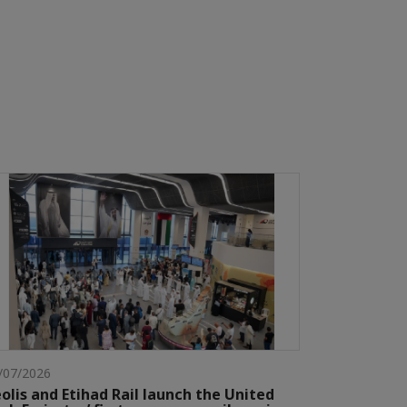
/07/2026
olis and Etihad Rail launch the United