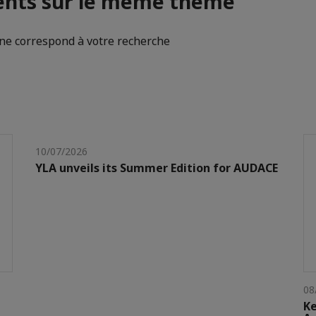
nts sur le même thème
e correspond à votre recherche
10/07/2026
YLA unveils its Summer Edition for AUDACE
08
Ke