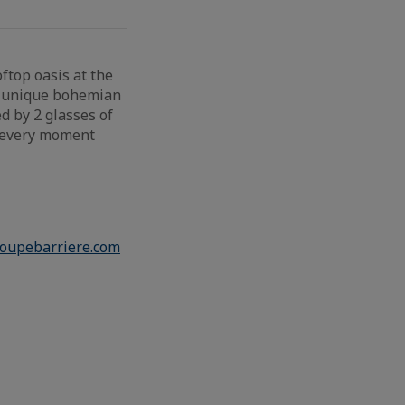
ftop oasis at the
d unique bohemian
d by 2 glasses of
e every moment
roupebarriere.com