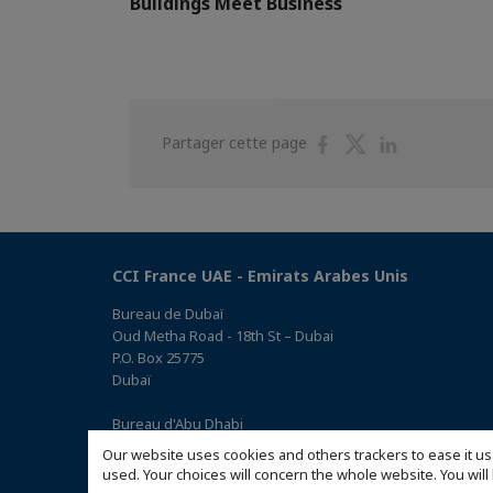
Buildings Meet Business
Partager
Partager
Partager
Partager cette page
sur
sur
sur
Facebook
Twitter
Linkedin
CCI France UAE - Emirats Arabes Unis
Bureau de Dubaï
Oud Metha Road - 18th St – Dubai
P.O. Box 25775
Dubaï
Bureau d'Abu Dhabi
Office 05, 0 Floor, Building# 14, Hamad Suhail Al Khaily Est.,
Our website uses cookies and others trackers to ease it us
junction of 12 Al Keebal St. and Al Meena St.
used. Your choices will concern the whole website. You w
Abu Dhabi P.O. Box 73390