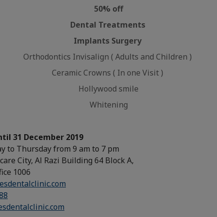
50% off
Dental Treatments
Implants Surgery
Orthodontics Invisalign ( Adults and Children )
Ceramic Crowns ( In one Visit )
Hollywood smile
Whitening
ntil 31 December 2019
y to Thursday from 9 am to 7 pm
are City, Al Razi Building 64 Block A,
ffice 1006
esdentalclinic.com
88
esdentalclinic.com