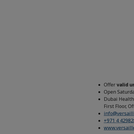
Offer
valid u
Open Saturda
Dubai Healthc
First Floor, O
info@versaill
+971 4 42982
www.versaill