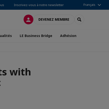
Français
ous
Inscrivez-vous à notre newsletter
CONNEXION
RECHERCHER
DEVENEZ MEMBRE
ualités
LE Business Bridge
Adhésion
ts with
c