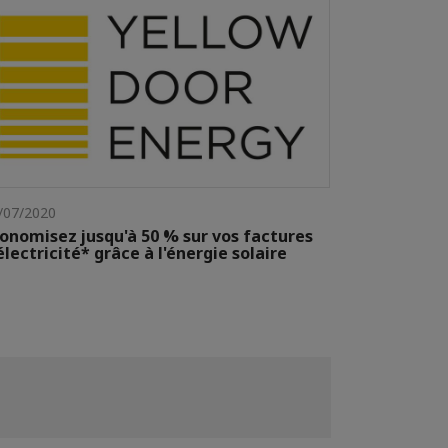
/07/2020
onomisez jusqu'à 50 % sur vos factures
électricité* grâce à l'énergie solaire