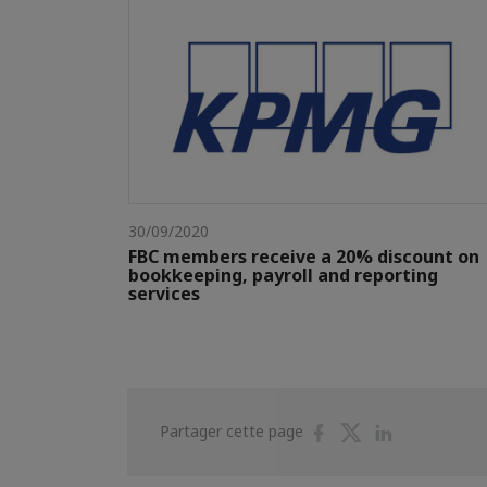
30/09/2020
FBC members receive a 20% discount on
bookkeeping, payroll and reporting
services
Partager
Partager
Partager
Partager cette page
sur
sur
sur
Facebook
Twitter
Linkedin