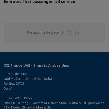
Emirates’ first passenger rail service
Partager
Partager
Partager
Partager cette page
sur
sur
sur
Facebook
Twitter
Linkedin
CCI France UAE - Emirats Arabes Unis
Bureau de Dubaï
Oud Metha Road - 18th St – Dubai
P.O. Box 25775
Dubaï
Bureau d'Abu Dhabi
Office 05, 0 Floor, Building# 14, Hamad Suhail Al Khaily Est., junction of
12 Al Keebal St. and Al Meena St.