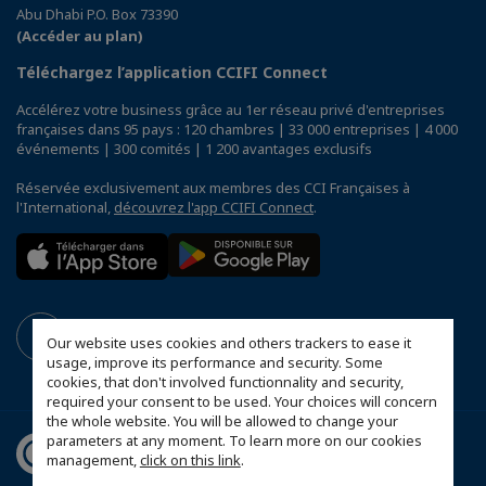
Abu Dhabi P.O. Box 73390
(Accéder au plan)
Téléchargez l’application CCIFI Connect
Accélérez votre business grâce au 1er réseau privé d'entreprises
françaises dans 95 pays : 120 chambres | 33 000 entreprises | 4 000
événements | 300 comités | 1 200 avantages exclusifs
Réservée exclusivement aux membres des CCI Françaises à
l'International,
découvrez l'app CCIFI Connect
.
Our website uses cookies and others trackers to ease it
usage, improve its performance and security. Some
cookies, that don't involved functionnality and security,
required your consent to be used. Your choices will concern
the whole website. You will be allowed to change your
parameters at any moment. To learn more on our cookies
management,
click on this link
.