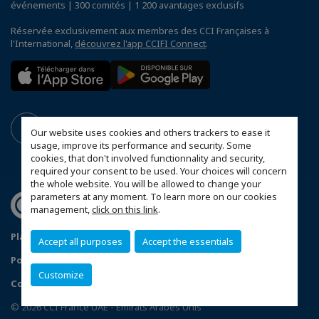
événements | 300 comités | 1 200 avantages exclusifs
Réservée exclusivement aux membres des CCI Françaises à
l'International,
découvrez l'app CCIFI Connect
.
Our website uses cookies and others trackers to ease it
usage, improve its performance and security. Some
cookies, that don't involved functionnality and security,
required your consent to be used. Your choices will concern
the whole website. You will be allowed to change your
parameters at any moment. To learn more on our cookies
management,
click on this link
.
Plan du site
Mentions légales
Accept all purposes
Accept the essentials
Politique de confidentialité
FAQ
Customize
Configurer vos préférences cookies
© 2026 CCI France UAE - Emirats Arabes Unis