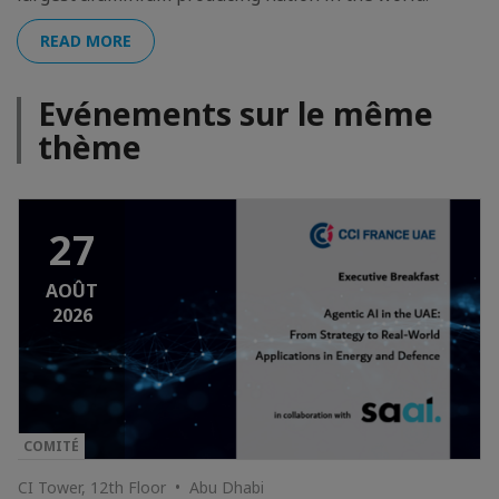
READ MORE
Evénements sur le même
thème
27
AOÛT
2026
COMITÉ
CI Tower, 12th Floor • Abu Dhabi