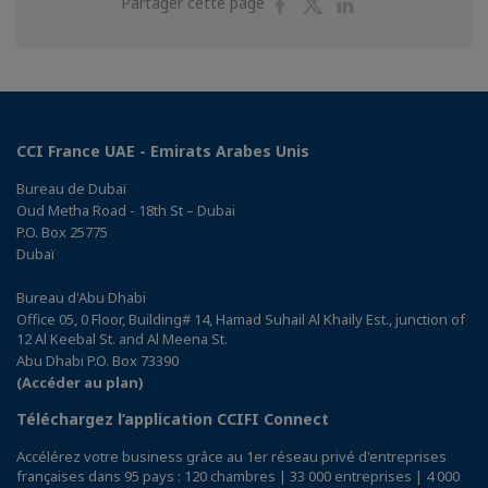
Partager
Partager
Partager
Partager cette page
sur
sur
sur
Facebook
Twitter
Linkedin
CCI France UAE - Emirats Arabes Unis
Bureau de Dubaï
Oud Metha Road - 18th St – Dubai
P.O. Box 25775
Dubaï
Bureau d'Abu Dhabi
Office 05, 0 Floor, Building# 14, Hamad Suhail Al Khaily Est., junction of
12 Al Keebal St. and Al Meena St.
Abu Dhabi P.O. Box 73390
(Accéder au plan)
Téléchargez l’application CCIFI Connect
Accélérez votre business grâce au 1er réseau privé d'entreprises
françaises dans 95 pays : 120 chambres | 33 000 entreprises | 4 000