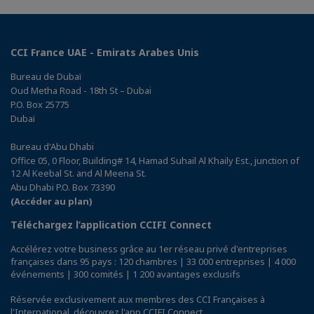
CCI France UAE - Emirats Arabes Unis
Bureau de Dubaï
Oud Metha Road - 18th St – Dubai
P.O. Box 25775
Dubaï
Bureau d'Abu Dhabi
Office 05, 0 Floor, Building# 14, Hamad Suhail Al Khaily Est., junction of
12 Al Keebal St. and Al Meena St.
Abu Dhabi P.O. Box 73390
(Accéder au plan)
Téléchargez l’application CCIFI Connect
Accélérez votre business grâce au 1er réseau privé d'entreprises
françaises dans 95 pays : 120 chambres | 33 000 entreprises | 4 000
événements | 300 comités | 1 200 avantages exclusifs
Réservée exclusivement aux membres des CCI Françaises à
l'International,
découvrez l'app CCIFI Connect
.