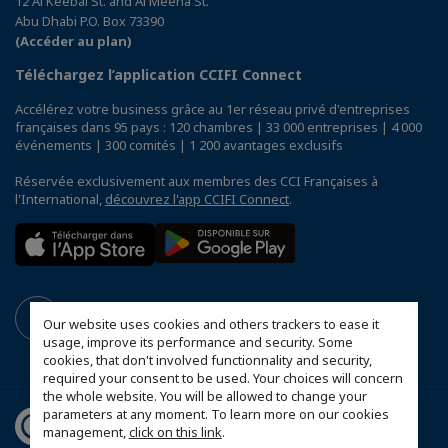
12 Al Keebal St. and Al Meena St.
Abu Dhabi P.O. Box 73390
(Accéder au plan)
Téléchargez l’application CCIFI Connect
Accélérez votre business grâce au 1er réseau privé d'entreprises
françaises dans 95 pays : 120 chambres | 33 000 entreprises | 4 000
événements | 300 comités | 1 200 avantages exclusifs
Réservée exclusivement aux membres des CCI Françaises à
l'International,
découvrez l'app CCIFI Connect
.
Our website uses cookies and others trackers to ease it
usage, improve its performance and security. Some
cookies, that don't involved functionnality and security,
required your consent to be used. Your choices will concern
the whole website. You will be allowed to change your
parameters at any moment. To learn more on our cookies
management,
click on this link
.