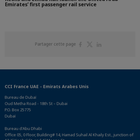
Emirates’ first passenger rail service
Partager
Partager
Partager
Partager cette page
sur
sur
sur
Facebook
Twitter
Linkedin
CCI France UAE - Emirats Arabes Unis
Bureau de Dubaï
Oud Metha Road - 18th St – Dubai
P.O. Box 25775
Dubaï
Bureau d'Abu Dhabi
Office 05, 0 Floor, Building# 14, Hamad Suhail Al Khaily Est., junction of