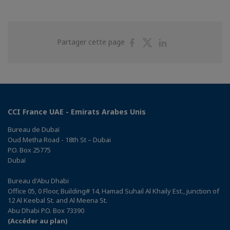
Partager
Partager
Partager
Partager cette page
sur
sur
sur
Facebook
Twitter
Linkedin
CCI France UAE - Emirats Arabes Unis
Bureau de Dubaï
Oud Metha Road - 18th St – Dubai
P.O. Box 25775
Dubaï
Bureau d'Abu Dhabi
Office 05, 0 Floor, Building# 14, Hamad Suhail Al Khaily Est., junction of
12 Al Keebal St. and Al Meena St.
Abu Dhabi P.O. Box 73390
(Accéder au plan)