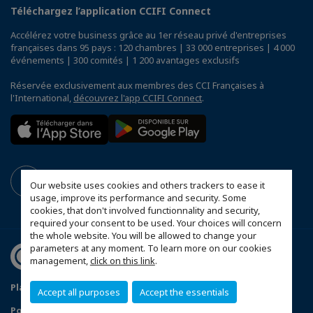
Téléchargez l’application CCIFI Connect
Accélérez votre business grâce au 1er réseau privé d'entreprises
françaises dans 95 pays : 120 chambres | 33 000 entreprises | 4 000
événements | 300 comités | 1 200 avantages exclusifs
Réservée exclusivement aux membres des CCI Françaises à
l'International,
découvrez l'app CCIFI Connect
.
Our website uses cookies and others trackers to ease it
usage, improve its performance and security. Some
cookies, that don't involved functionnality and security,
required your consent to be used. Your choices will concern
the whole website. You will be allowed to change your
parameters at any moment. To learn more on our cookies
management,
click on this link
.
Plan du site
Mentions légales
Accept all purposes
Accept the essentials
Politique de confidentialité
FAQ