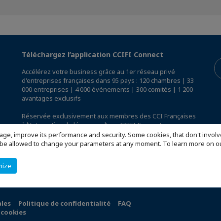
Téléchargez l’application CCIFI Connect
Accélérez votre business grâce au 1er réseau privé
d'entreprises françaises dans 95 pays : 120 chambres | 33
000 entreprises | 4 000 événements | 300 comités | 1 200
avantages exclusifs
Réservée exclusivement aux membres des CCI Françaises
à l'International,
découvrez l'app CCIFI Connect
.
age, improve its performance and security. Some cookies, that don't involv
ill be allowed to change your parameters at any moment. To learn more on
mize
ales
Politique de confidentialité
FAQ
 cookies