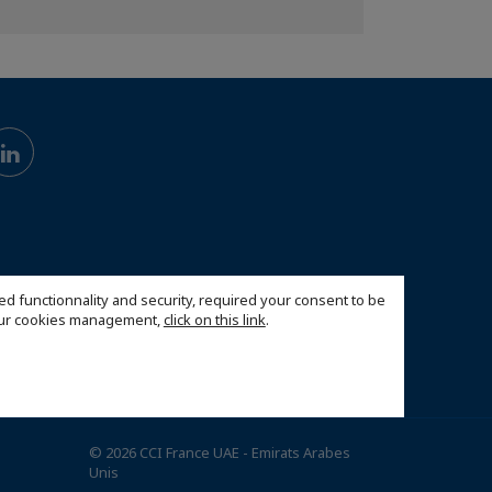
ed functionnality and security, required your consent to be
 our cookies management,
click on this link
.
© 2026 CCI France UAE - Emirats Arabes
Unis