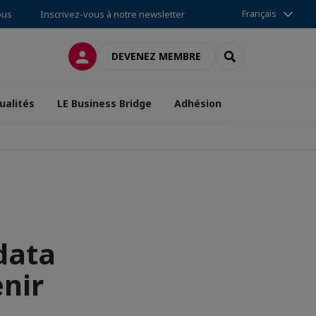
Français
ous
Inscrivez-vous à notre newsletter
CONNEXION
RECHERCHER
DEVENEZ MEMBRE
ualités
LE Business Bridge
Adhésion
 data
enir