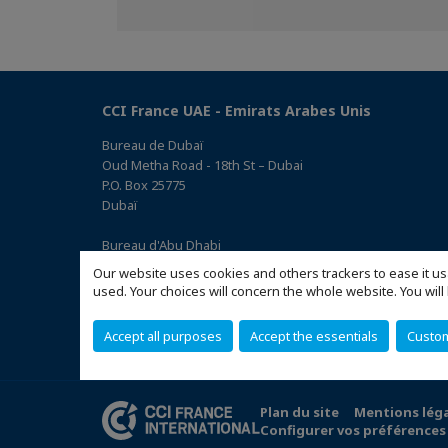
sur
sur
sur
Facebook
Twitter
Linkedin
CCI France UAE - Emirats Arabes Unis
Bureau de Dubaï
Oud Metha Road - 18th St – Dubai
P.O. Box 25775
Dubaï
Bureau d'Abu Dhabi
Office 05, 0 Floor, Building# 14, Hamad Suhail Al Khaily Est.,
Our website uses cookies and others trackers to ease it us
junction of 12 Al Keebal St. and Al Meena St.
used. Your choices will concern the whole website. You w
Abu Dhabi P.O. Box 73390
(Accéder au plan)
Accept all purposes
Accept the essentials
Custo
Plan du site
Mentions lég
Configurer vos préférences