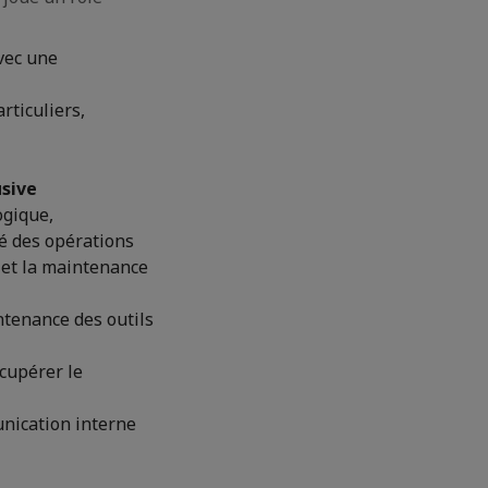
vec une
rticuliers,
usive
ogique,
é des opérations
 et la maintenance
ntenance des outils
écupérer le
unication interne