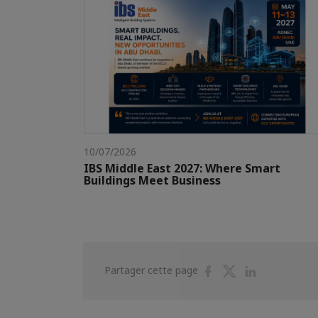
10/07/2026
IBS Middle East 2027: Where Smart
Buildings Meet Business
Partager
Partager
Partager
Partager cette page
sur
sur
sur
Facebook
Twitter
Linkedin