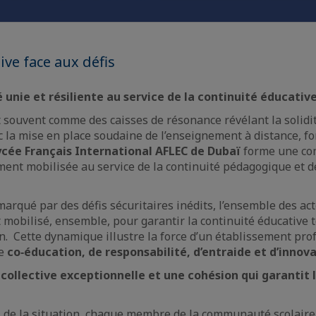
tive face aux défis
nie et résiliente au service de la continuité éducat
t souvent comme des caisses de résonance révélant la solidi
c la mise en place soudaine de l’enseignement à distance, fo
ycée Français International AFLEC de Dubaï
forme une co
ent mobilisée au service de la continuité pédagogique et de
arqué par des défis sécuritaires inédits, l’ensemble des ac
t mobilisé, ensemble, pour garantir la continuité éducative t
n. Cette dynamique illustre la force d’un établissement pr
de
co‑éducation, de responsabilité, d’entraide et d’inn
collective exceptionnelle et une cohésion qui garantit l
 de la situation, chaque membre de la communauté scolaire