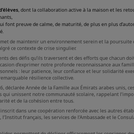
d’élèves
, dont la collaboration active à la maison et les reto
nants,
qui font preuve de calme, de maturité, de plus en plus d’aut
é.
rmet de maintenir un environnement serein et la poursuite 
gré ce contexte de crise singulier.
ts des défis qu’ils traversent et des efforts que chacun doit
occasion d’exprimer notre profonde reconnaissance aux famill
onnels : leur patience, leur confiance et leur solidarité ex
emarquable résilience collective.
6, déclarée Année de la Famille aux Émirats arabes unis, c
ns qui unissent notre communauté scolaire, rappelant l’imp
arité et de la cohésion entre tous.
inscrit dans une coopération renforcée avec les autres éta
, l’Institut français, les services de l’Ambassade et le Consu
olides permettent de décliner efficacement les consignes des