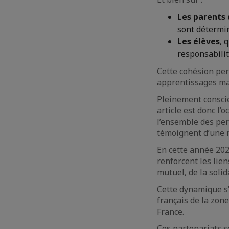
Les parents 
sont détermi
Les élèves
, 
responsabilit
Cette cohésion pe
apprentissages mal
Pleinement conscien
article est donc l’
l’ensemble des pers
témoignent d’une r
En cette année 202
renforcent les lie
mutuel, de la solid
Cette dynamique s’
français de la zone
France.
Ces partenariats s