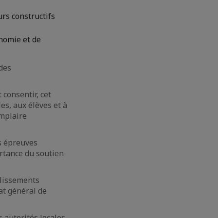
urs constructifs
onomie et de
des
 consentir, cet
es, aux élèves et à
emplaire
es épreuves
ortance du soutien
blissements
lat général de
 autorités locales