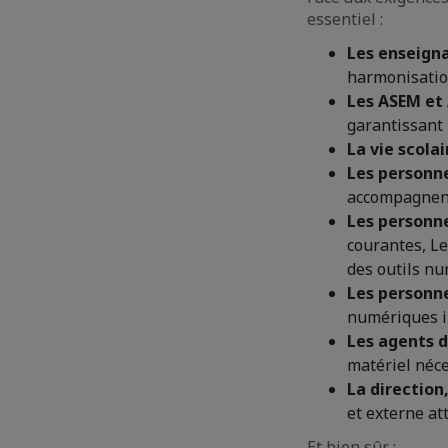
essentiel :
Les enseign
harmonisation
Les ASEM et
garantissant
La vie scolai
Les personne
accompagnent 
Les personne
courantes, L
des outils n
Les personn
numériques i
Les agents d
matériel néce
La direction
et externe at
Et bien sûr :