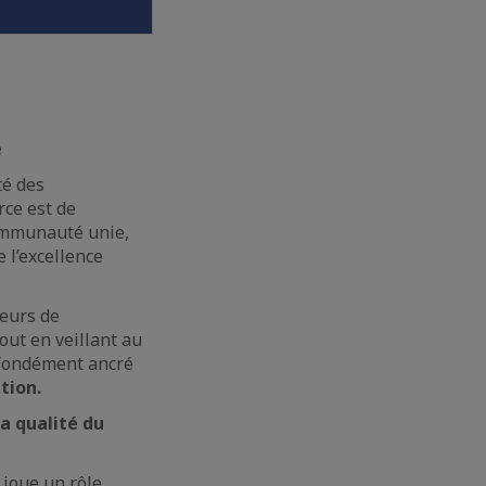
ive
té des
rce est de
mmunauté unie,
 l’excellence
teurs de
out en veillant au
ofondément ancré
ovation.
a qualité du
 joue un rôle