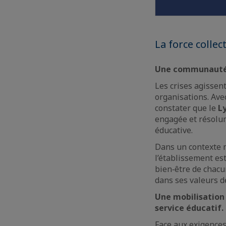
La force collec
Une communauté u
Les crises agissen
organisations. Ave
constater que le
L
engagée et résolum
éducative.
Dans un contexte m
l’établissement es
bien‑être de chacu
dans ses valeurs 
Une mobilisation 
service éducatif.
Face aux exigences