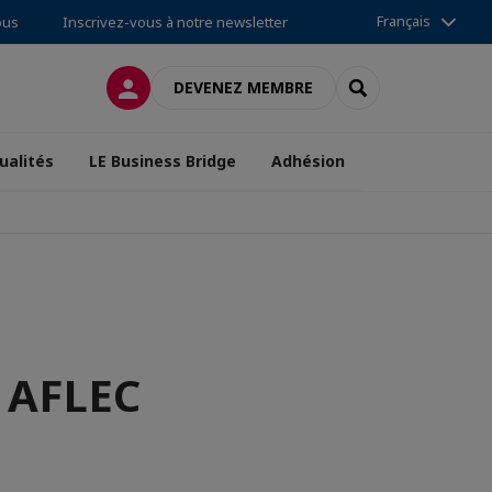
Français
ous
Inscrivez-vous à notre newsletter
CONNEXION
RECHERCHER
DEVENEZ MEMBRE
ualités
LE Business Bridge
Adhésion
l AFLEC