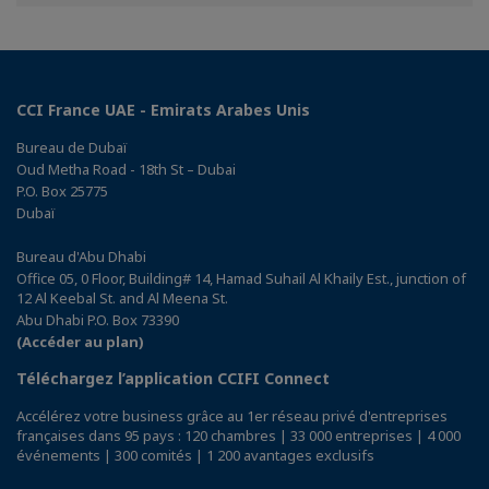
Facebook
Twitter
Linkedin
CCI France UAE - Emirats Arabes Unis
Bureau de Dubaï
Oud Metha Road - 18th St – Dubai
P.O. Box 25775
Dubaï
Bureau d'Abu Dhabi
Office 05, 0 Floor, Building# 14, Hamad Suhail Al Khaily Est., junction of
12 Al Keebal St. and Al Meena St.
Abu Dhabi P.O. Box 73390
(Accéder au plan)
Téléchargez l’application CCIFI Connect
Accélérez votre business grâce au 1er réseau privé d'entreprises
françaises dans 95 pays : 120 chambres | 33 000 entreprises | 4 000
événements | 300 comités | 1 200 avantages exclusifs