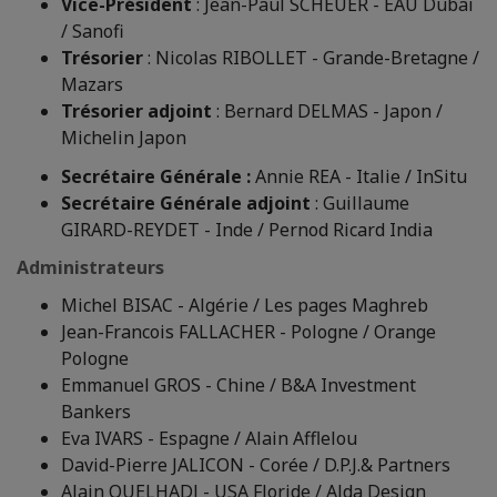
Vice-Président
: Jean-Paul SCHEUER - EAU Dubaï
/ Sanofi
Trésorier
: Nicolas RIBOLLET - Grande-Bretagne /
Mazars
Trésorier adjoint
: Bernard DELMAS - Japon /
Michelin Japon
Secrétaire Générale :
Annie REA - Italie / InSitu
Secrétaire Générale adjoint
: Guillaume
GIRARD-REYDET - Inde / Pernod Ricard India
Administrateurs
Michel BISAC - Algérie / Les pages Maghreb
Jean-Francois FALLACHER - Pologne / Orange
Pologne
Emmanuel GROS - Chine / B&A Investment
Bankers
Eva IVARS - Espagne / Alain Afflelou
David-Pierre JALICON - Corée / D.P.J.& Partners
Alain OUELHADJ - USA Floride / Alda Design