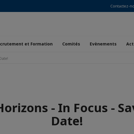
Contactez-n
crutement et Formation
Comités
Evènements
Act
Date!
orizons - In Focus - Sa
Date!