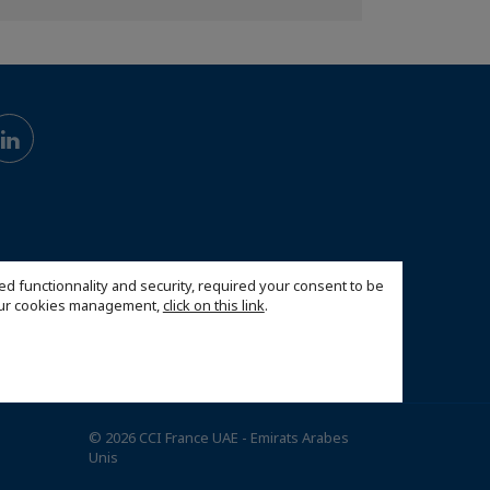
ed functionnality and security, required your consent to be
 our cookies management,
click on this link
.
© 2026 CCI France UAE - Emirats Arabes
Unis