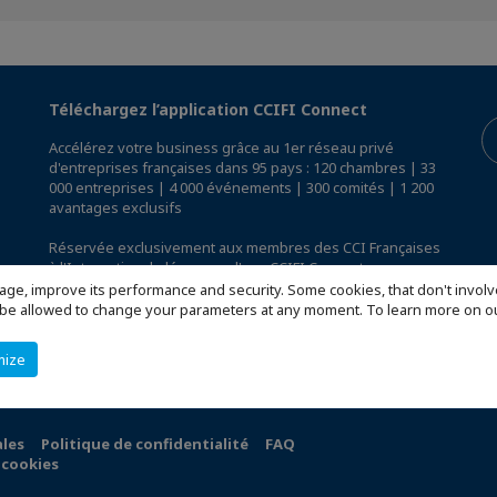
Téléchargez l’application CCIFI Connect
Accélérez votre business grâce au 1er réseau privé
d'entreprises françaises dans 95 pays : 120 chambres | 33
000 entreprises | 4 000 événements | 300 comités | 1 200
avantages exclusifs
Réservée exclusivement aux membres des CCI Françaises
à l'International,
découvrez l'app CCIFI Connect
.
age, improve its performance and security. Some cookies, that don't involv
ill be allowed to change your parameters at any moment. To learn more on
mize
ales
Politique de confidentialité
FAQ
 cookies