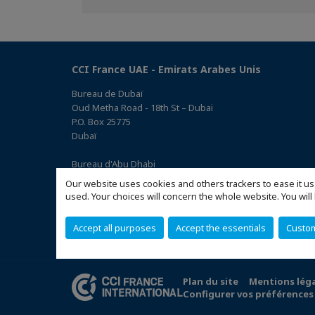
Facebook
Twitter
Linkedin
CCI France UAE - Emirats Arabes Unis
Bureau de Dubaï
Oud Metha Road - 18th St – Dubai
P.O. Box 25775
Dubaï
Bureau d'Abu Dhabi
Office 05, 0 Floor, Building# 14, Hamad Suhail Al Khaily Est.,
Our website uses cookies and others trackers to ease it us
junction of 12 Al Keebal St. and Al Meena St.
used. Your choices will concern the whole website. You w
Abu Dhabi P.O. Box 73390
(Accéder au plan)
Accept all purposes
Accept the essentials
Custo
Plan du site
Mentions lég
Configurer vos préférences