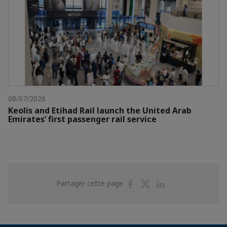
08/07/2026
Keolis and Etihad Rail launch the United Arab
Emirates’ first passenger rail service
Partager
Partager
Partager
Partager cette page
sur
sur
sur
Facebook
Twitter
Linkedin