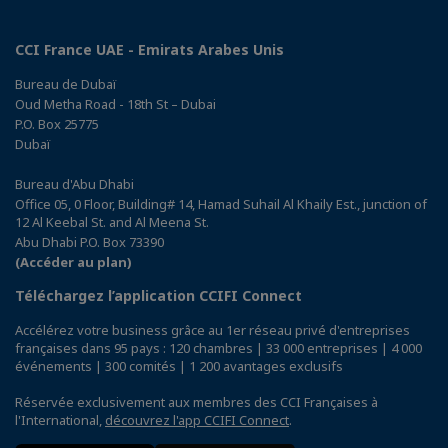
CCI France UAE - Emirats Arabes Unis
Bureau de Dubaï
Oud Metha Road - 18th St – Dubai
P.O. Box 25775
Dubaï
Bureau d'Abu Dhabi
Office 05, 0 Floor, Building# 14, Hamad Suhail Al Khaily Est., junction of
12 Al Keebal St. and Al Meena St.
Abu Dhabi P.O. Box 73390
(Accéder au plan)
Téléchargez l’application CCIFI Connect
Accélérez votre business grâce au 1er réseau privé d'entreprises
françaises dans 95 pays : 120 chambres | 33 000 entreprises | 4 000
événements | 300 comités | 1 200 avantages exclusifs
Réservée exclusivement aux membres des CCI Françaises à
l'International,
découvrez l'app CCIFI Connect
.