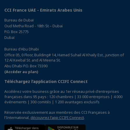
CCI France UAE - Emirats Arabes Unis
Bureau de Dubaï
Oud Metha Road - 18th St – Dubai
P.O. Box 25775
Dubaï
Bureau d'Abu Dhabi
Office 05, 0 Floor, Building# 14, Hamad Suhail Al Khaily Est., junction of
12 Al Keebal St. and Al Meena St.
Abu Dhabi P.O. Box 73390
(Accéder au plan)
Téléchargez l’application CCIFI Connect
Accélérez votre business grâce au 1er réseau privé d'entreprises
françaises dans 95 pays : 120 chambres | 33 000 entreprises | 4 000
événements | 300 comités | 1 200 avantages exclusifs
Réservée exclusivement aux membres des CCI Françaises à
l'International,
découvrez l'app CCIFI Connect
.