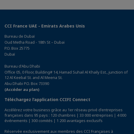
CCI France UAE - Emirats Arabes Unis
Bureau de Dubaï
Oud Metha Road - 18th St – Dubai
P.O. Box 25775
Dubaï
Bureau d'Abu Dhabi
Office 05, 0 Floor, Building# 14, Hamad Suhail Al Khaily Est., junction of
12 Al Keebal St. and Al Meena St.
Abu Dhabi P.O. Box 73390
(Accéder au plan)
Téléchargez l’application CCIFI Connect
Accélérez votre business grâce au 1er réseau privé d'entreprises
françaises dans 95 pays : 120 chambres | 33 000 entreprises | 4 000
événements | 300 comités | 1 200 avantages exclusifs
Réservée exclusivement aux membres des CCI Françaises à