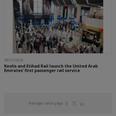
08/07/2026
Keolis and Etihad Rail launch the United Arab
Emirates’ first passenger rail service
Partager
Partager
Partager
Partager cette page
sur
sur
sur
Facebook
Twitter
Linkedin