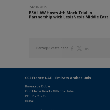
24/10/2025
BSA LAW Hosts 4th Mock Trial in
Partnership with LexisNexis Middle East
Partager
Partager
Partager
Partager cette page
sur
sur
sur
Facebook
Twitter
Linkedin
CCI France UAE - Emirats Arabes Unis
Bureau de Dubaï
Oud Metha Road - 18th St – Dubai
P.O. Box 25775
Dubaï