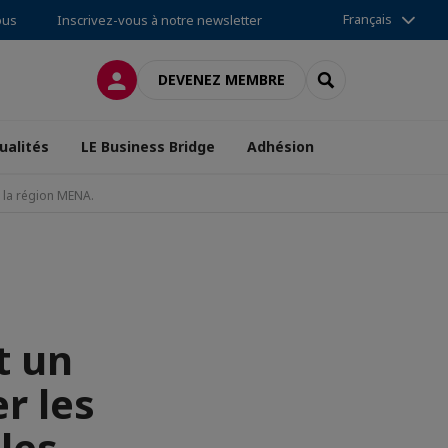
Français
ous
Inscrivez-vous à notre newsletter
CONNEXION
RECHERCHER
DEVENEZ MEMBRE
ualités
LE Business Bridge
Adhésion
t la région MENA.
t un
r les
les