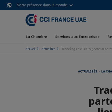
Notre présence dans le monde
La Chambre
Services aux Entreprises
Re
Accueil
Actualités
Tradeling et le FBC signent un part
ACTUALITÉS • LA CH
Tra
part
li