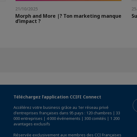
21/10/2025
25
Morph and More |? Ton marketing manque
Su
d’impact ?
Téléchargez l’application CCIFI Connect
Accélérez votre business grâce au 1er réseau privé
d'entreprises françaises dans 95 pays : 120 chambres | 33
000 entreprises | 4 000 événements | 300 comités | 1 200
avantages exclusifs
Réservée exclusivement aux membres des CCI Françaises