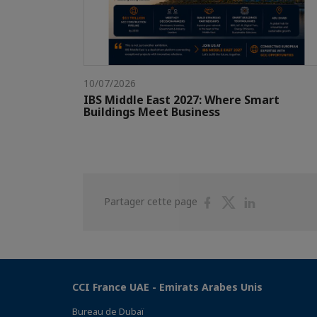
10/07/2026
IBS Middle East 2027: Where Smart
Buildings Meet Business
Partager
Partager
Partager
Partager cette page
sur
sur
sur
Facebook
Twitter
Linkedin
CCI France UAE - Emirats Arabes Unis
Bureau de Dubaï