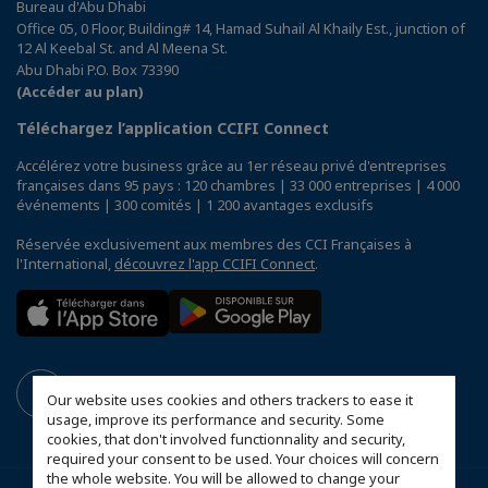
Bureau d'Abu Dhabi
Office 05, 0 Floor, Building# 14, Hamad Suhail Al Khaily Est., junction of
12 Al Keebal St. and Al Meena St.
Abu Dhabi P.O. Box 73390
(Accéder au plan)
Téléchargez l’application CCIFI Connect
Accélérez votre business grâce au 1er réseau privé d'entreprises
françaises dans 95 pays : 120 chambres | 33 000 entreprises | 4 000
événements | 300 comités | 1 200 avantages exclusifs
Réservée exclusivement aux membres des CCI Françaises à
l'International,
découvrez l'app CCIFI Connect
.
Our website uses cookies and others trackers to ease it
usage, improve its performance and security. Some
cookies, that don't involved functionnality and security,
required your consent to be used. Your choices will concern
the whole website. You will be allowed to change your