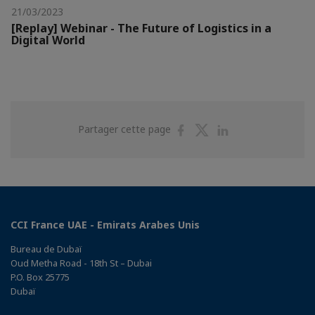
21/03/2023
[Replay] Webinar - The Future of Logistics in a
Digital World
Partager
Partager
Partager
Partager cette page
sur
sur
sur
Facebook
Twitter
Linkedin
CCI France UAE - Emirats Arabes Unis
Bureau de Dubaï
Oud Metha Road - 18th St – Dubai
P.O. Box 25775
Dubaï