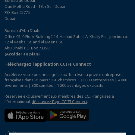
Bureau de Dubaï
Oud Metha Road - 18th St – Dubai
P.O. Box 25775
Dubaï
Bureau d'Abu Dhabi
Office 05, 0 Floor, Building# 14, Hamad Suhail Al Khaily Est., junction of
12 Al Keebal St. and Al Meena St.
Abu Dhabi P.O. Box 73390
(Accéder au plan)
Téléchargez l’application CCIFI Connect
Accélérez votre business grâce au 1er réseau privé d'entreprises
françaises dans 95 pays : 120 chambres | 33 000 entreprises | 4 000
événements | 300 comités | 1 200 avantages exclusifs
Réservée exclusivement aux membres des CCI Françaises à
l'International,
découvrez l'app CCIFI Connect
.