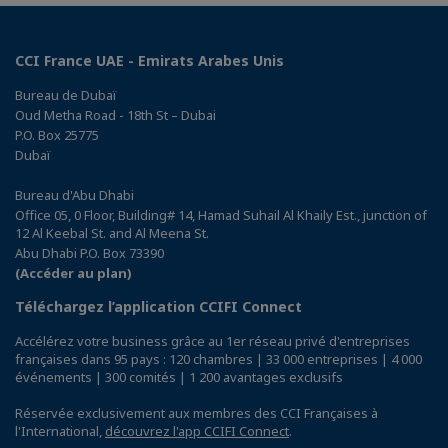
CCI France UAE - Emirats Arabes Unis
Bureau de Dubaï
Oud Metha Road - 18th St – Dubai
P.O. Box 25775
Dubaï
Bureau d'Abu Dhabi
Office 05, 0 Floor, Building# 14, Hamad Suhail Al Khaily Est., junction of
12 Al Keebal St. and Al Meena St.
Abu Dhabi P.O. Box 73390
(Accéder au plan)
Téléchargez l’application CCIFI Connect
Accélérez votre business grâce au 1er réseau privé d'entreprises
françaises dans 95 pays : 120 chambres | 33 000 entreprises | 4 000
événements | 300 comités | 1 200 avantages exclusifs
Réservée exclusivement aux membres des CCI Françaises à
l'International,
découvrez l'app CCIFI Connect
.