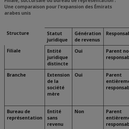
Filiale, succursale ou bureau de représentation :
Une comparaison pour l'expansion des Émirats
arabes unis
Structure
Statut
Génération
Responsab
juridique
de revenus
Filiale
Entité
Oui
Parent n
juridique
responsa
distincte
Branche
Extension
Oui
Parent
de la
entièrem
société
responsa
mère
Bureau de
Entité
Non
Parent
représentation
sans
entièrem
revenu
responsa