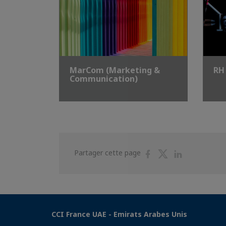
MarCom (Marketing &
RH
Communication)
Partager
Partager
Partager
Partager cette page
sur
sur
sur
Facebook
Twitter
Linkedin
CCI France UAE - Emirats Arabes Unis