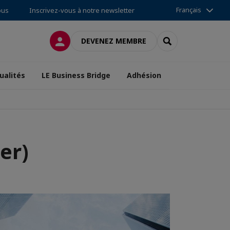
Français
ous
Inscrivez-vous à notre newsletter
CONNEXION
RECHERCHER
DEVENEZ MEMBRE
ualités
LE Business Bridge
Adhésion
er)