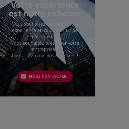
Votre experience
est notre richesse
Vous souhaitez partager votre
experience au cours de l'un de
nos comité ?
Vous souhaitez présenter votre
entreprise ?
Contactez-nous dès à présent !
NOUS CONTACTER