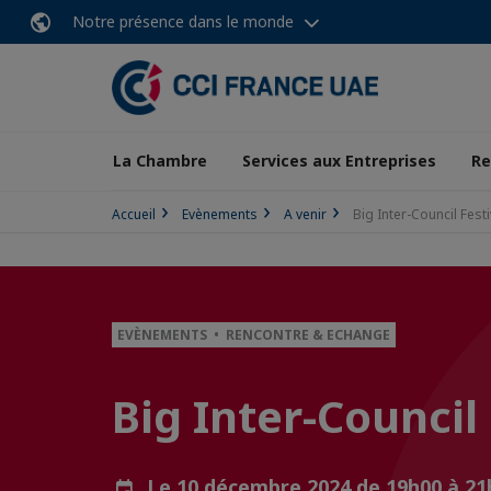
Notre présence dans le monde
La Chambre
Services aux Entreprises
Re
Accueil
Evènements
A venir
Big Inter-Council Fest
EVÈNEMENTS • RENCONTRE & ECHANGE
Big Inter-Counci
Le 10 décembre 2024 de 19h00 à 2