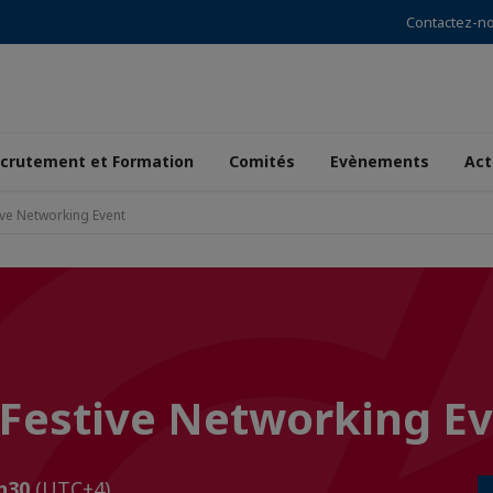
Contactez-n
crutement et Formation
Comités
Evènements
Act
ive Networking Event
l Festive Networking E
1h30
(UTC+4)