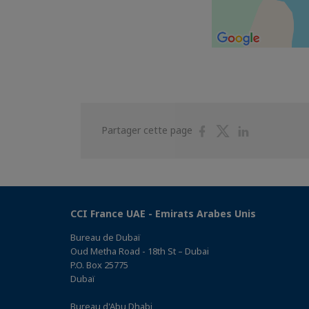
Partager
Partager
Partager
Partager cette page
sur
sur
sur
Facebook
Twitter
Linkedin
CCI France UAE - Emirats Arabes Unis
Bureau de Dubaï
Oud Metha Road - 18th St – Dubai
P.O. Box 25775
Dubaï
Bureau d'Abu Dhabi