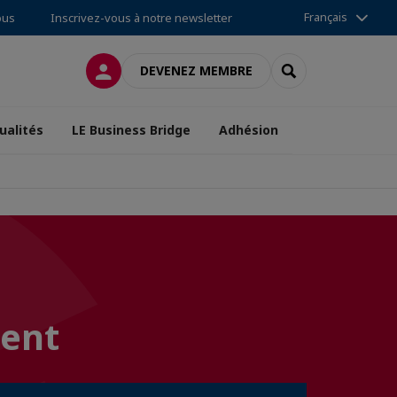
Français
ous
Inscrivez-vous à notre newsletter
CONNEXION
RECHERCHER
DEVENEZ MEMBRE
ualités
LE Business Bridge
Adhésion
vent