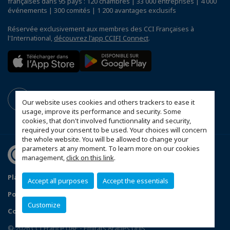
françaises dans 95 pays : 120 chambres | 33 000 entreprises | 4 000
événements | 300 comités | 1 200 avantages exclusifs
Réservée exclusivement aux membres des CCI Françaises à
l'International,
découvrez l'app CCIFI Connect
.
Our website uses cookies and others trackers to ease it
usage, improve its performance and security. Some
cookies, that don't involved functionnality and security,
required your consent to be used. Your choices will concern
the whole website. You will be allowed to change your
parameters at any moment. To learn more on our cookies
management,
click on this link
.
Plan du site
Mentions légales
Accept all purposes
Accept the essentials
Politique de confidentialité
FAQ
Customize
Configurer vos préférences cookies
© 2026 CCI France UAE - Emirats Arabes Unis