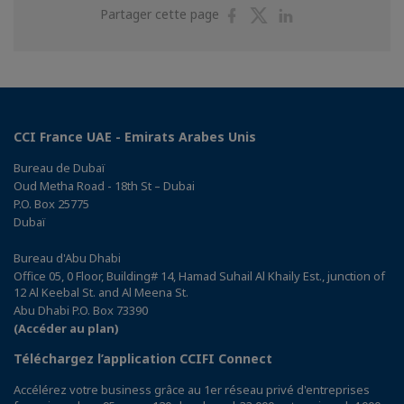
Partager
Partager
Partager
Partager cette page
sur
sur
sur
Facebook
Twitter
Linkedin
CCI France UAE - Emirats Arabes Unis
Bureau de Dubaï
Oud Metha Road - 18th St – Dubai
P.O. Box 25775
Dubaï
Bureau d'Abu Dhabi
Office 05, 0 Floor, Building# 14, Hamad Suhail Al Khaily Est., junction of
12 Al Keebal St. and Al Meena St.
Abu Dhabi P.O. Box 73390
(Accéder au plan)
Téléchargez l’application CCIFI Connect
Accélérez votre business grâce au 1er réseau privé d'entreprises