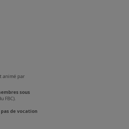
st animé par
membres sous
u FBC).
a
pas de vocation