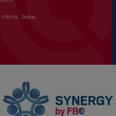
 17th St , Dubai,