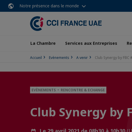
Notre présence dans le monde
La Chambre
Services aux Entreprises
Re
Accueil
Evènements
A venir
Club Synergy by FBC 
EVÈNEMENTS • RENCONTRE & ECHANGE
Club Synergy by 
Le 29 avril 2021 de 08h30 à 10h30
(