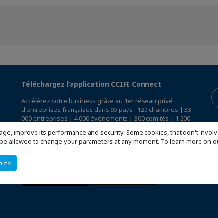
Téléchargez l’application CCIFI Connect
Accélérez votre business grâce au 1er réseau privé
d'entreprises françaises dans 95 pays : 120 chambres | 33
000 entreprises | 4 000 événements | 300 comités | 1 200
avantages exclusifs
age, improve its performance and security. Some cookies, that don't involv
ill be allowed to change your parameters at any moment. To learn more on
Réservée exclusivement aux membres des CCI Françaises
à l'International,
découvrez l'app CCIFI Connect
.
mize