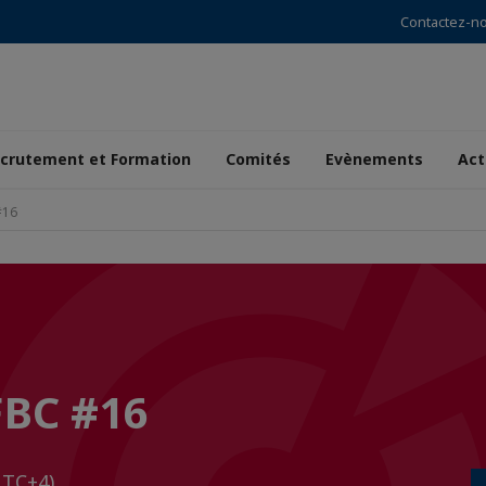
Contactez-n
crutement et Formation
Comités
Evènements
Act
#16
FBC #16
UTC+4)