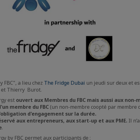
y FBC", a lieu chez
The Fridge Dubai
un jeudi sur deux et e
et Thierry Burot.
rgy est
ouvert aux Membres du FBC mais aussi aux non-
d'un membre
du FBC
(un non-membre coopté par membre d
 d'obligation d'engagement sur la durée.
éservé aux entrepreneurs, aux start-up et aux PME.
Il n’
e
.
gy by FBC permet aux participants de :