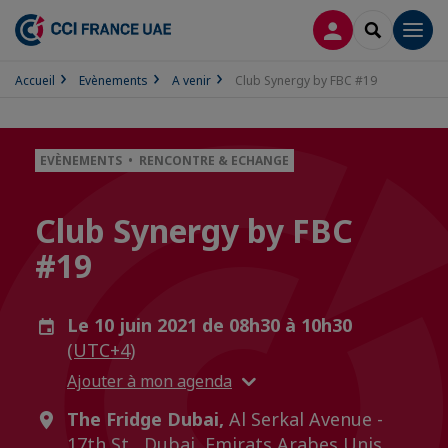
CONNEXION
RECHERCH
Men
Accueil
Evènements
A venir
Club Synergy by FBC #19
EVÈNEMENTS • RENCONTRE & ECHANGE
Club Synergy by FBC
#19
Le 10 juin 2021 de 08h30 à 10h30
(UTC+4)
Ajouter à mon agenda
The Fridge Dubai,
Al Serkal Avenue -
17th St , Dubai, Emirats Arabes Unis