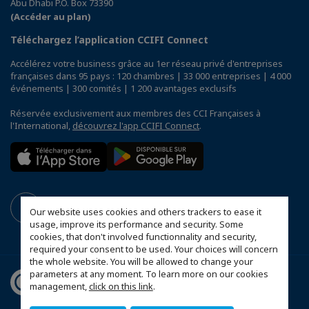
Abu Dhabi P.O. Box 73390
(Accéder au plan)
Téléchargez l’application CCIFI Connect
Accélérez votre business grâce au 1er réseau privé d'entreprises
françaises dans 95 pays : 120 chambres | 33 000 entreprises | 4 000
événements | 300 comités | 1 200 avantages exclusifs
Réservée exclusivement aux membres des CCI Françaises à
l'International,
découvrez l'app CCIFI Connect
.
Our website uses cookies and others trackers to ease it
usage, improve its performance and security. Some
cookies, that don't involved functionnality and security,
required your consent to be used. Your choices will concern
the whole website. You will be allowed to change your
parameters at any moment. To learn more on our cookies
management,
click on this link
.