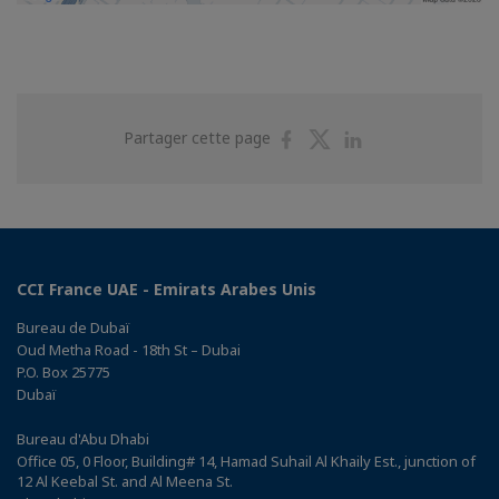
Partager
Partager
Partager
Partager cette page
sur
sur
sur
Facebook
Twitter
Linkedin
CCI France UAE - Emirats Arabes Unis
Bureau de Dubaï
Oud Metha Road - 18th St – Dubai
P.O. Box 25775
Dubaï
Bureau d'Abu Dhabi
Office 05, 0 Floor, Building# 14, Hamad Suhail Al Khaily Est., junction of
12 Al Keebal St. and Al Meena St.