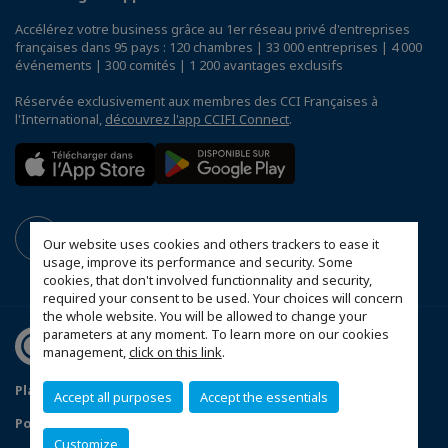
Accélérez votre business grâce au 1er réseau privé d'entreprises
françaises dans 95 pays : 120 chambres | 33 000 entreprises | 4 000
événements | 300 comités | 1 200 avantages exclusifs
Réservée exclusivement aux membres des CCI Françaises à
l'International,
découvrez l'app CCIFI Connect
.
Our website uses cookies and others trackers to ease it
usage, improve its performance and security. Some
cookies, that don't involved functionnality and security,
required your consent to be used. Your choices will concern
the whole website. You will be allowed to change your
parameters at any moment. To learn more on our cookies
management,
click on this link
.
Plan du site
Mentions légales
Accept all purposes
Accept the essentials
Politique de confidentialité
FAQ
Customize