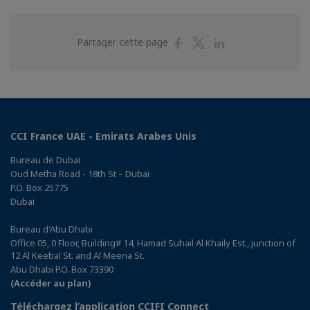
Partager
Partager
Partager
Partager cette page
sur
sur
sur
Facebook
Twitter
Linkedin
CCI France UAE - Emirats Arabes Unis
Bureau de Dubaï
Oud Metha Road - 18th St – Dubai
P.O. Box 25775
Dubaï
Bureau d'Abu Dhabi
Office 05, 0 Floor, Building# 14, Hamad Suhail Al Khaily Est., junction of
12 Al Keebal St. and Al Meena St.
Abu Dhabi P.O. Box 73390
(Accéder au plan)
Téléchargez l’application CCIFI Connect