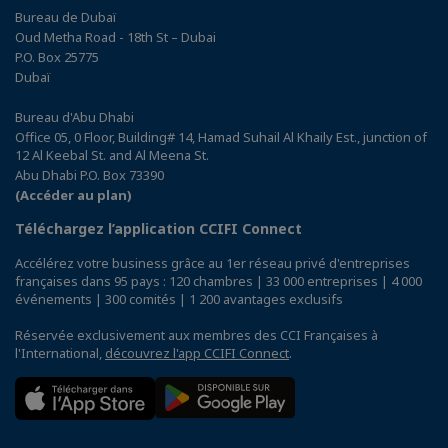
Bureau de Dubaï
Oud Metha Road - 18th St – Dubai
P.O. Box 25775
Dubaï
Bureau d'Abu Dhabi
Office 05, 0 Floor, Building# 14, Hamad Suhail Al Khaily Est., junction of
12 Al Keebal St. and Al Meena St.
Abu Dhabi P.O. Box 73390
(Accéder au plan)
Téléchargez l’application CCIFI Connect
Accélérez votre business grâce au 1er réseau privé d'entreprises
françaises dans 95 pays : 120 chambres | 33 000 entreprises | 4 000
événements | 300 comités | 1 200 avantages exclusifs
Réservée exclusivement aux membres des CCI Françaises à
l'International,
découvrez l'app CCIFI Connect
.