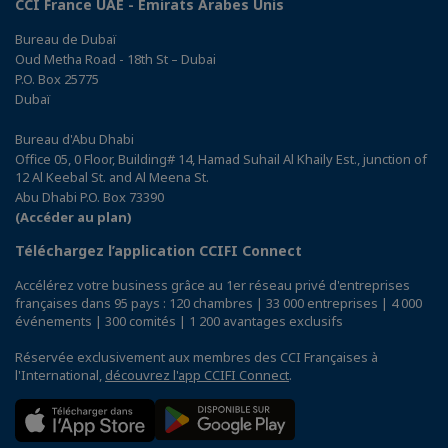
CCI France UAE - Emirats Arabes Unis
Bureau de Dubaï
Oud Metha Road - 18th St – Dubai
P.O. Box 25775
Dubaï
Bureau d'Abu Dhabi
Office 05, 0 Floor, Building# 14, Hamad Suhail Al Khaily Est., junction of
12 Al Keebal St. and Al Meena St.
Abu Dhabi P.O. Box 73390
(Accéder au plan)
Téléchargez l’application CCIFI Connect
Accélérez votre business grâce au 1er réseau privé d'entreprises
françaises dans 95 pays : 120 chambres | 33 000 entreprises | 4 000
événements | 300 comités | 1 200 avantages exclusifs
Réservée exclusivement aux membres des CCI Françaises à
l'International,
découvrez l'app CCIFI Connect
.