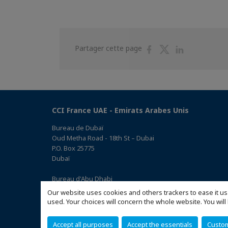
Partager
Partager
Partager
Partager cette page
sur
sur
sur
Facebook
Twitter
Linkedin
CCI France UAE - Emirats Arabes Unis
Bureau de Dubaï
Oud Metha Road - 18th St – Dubai
P.O. Box 25775
Dubaï
Bureau d'Abu Dhabi
Office 05, 0 Floor, Building# 14, Hamad Suhail Al Khaily Est.,
Our website uses cookies and others trackers to ease it us
junction of 12 Al Keebal St. and Al Meena St.
used. Your choices will concern the whole website. You w
Abu Dhabi P.O. Box 73390
(Accéder au plan)
Accept all purposes
Accept the essentials
Custo