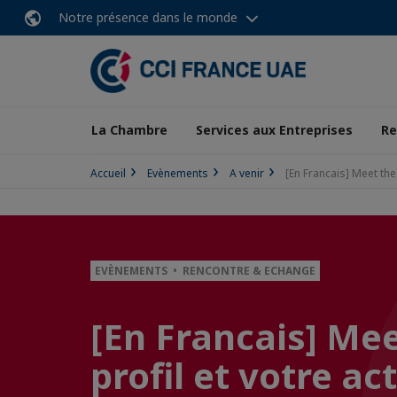
Notre présence dans le monde
La Chambre
Services aux Entreprises
Re
Accueil
Evènements
A venir
[En Francais] Meet the 
EVÈNEMENTS • RENCONTRE & ECHANGE
[En Francais] Mee
profil et votre ac