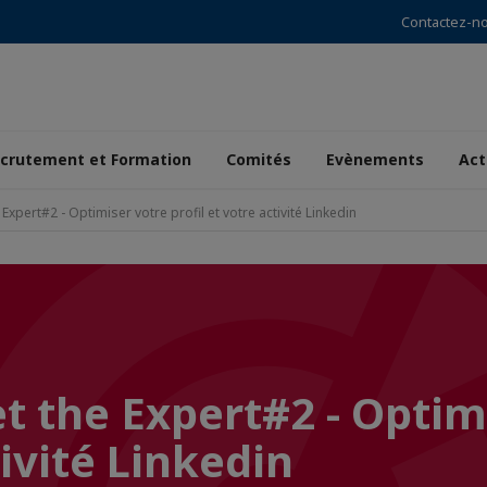
Contactez-n
crutement et Formation
Comités
Evènements
Act
Expert#2 - Optimiser votre profil et votre activité Linkedin
t the Expert#2 - Optim
tivité Linkedin