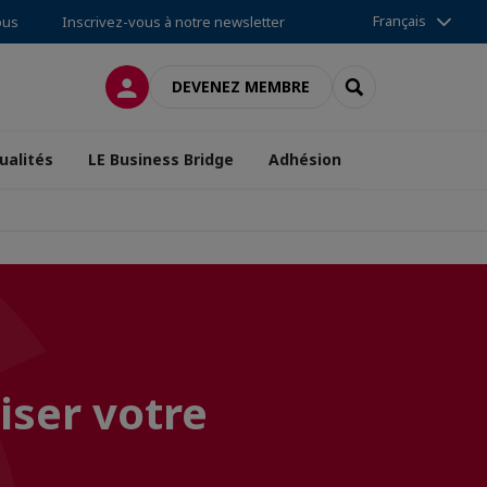
Français
ous
Inscrivez-vous à notre newsletter
CONNEXION
RECHERCHER
DEVENEZ MEMBRE
ualités
LE Business Bridge
Adhésion
iser votre