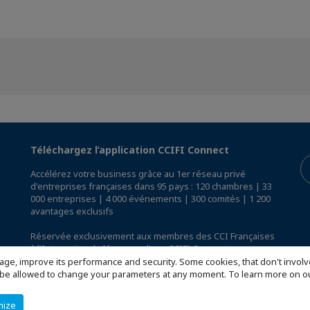
Téléchargez l’application CCIFI Connect
Accélérez votre business grâce au 1er réseau privé
d'entreprises françaises dans 95 pays : 120 chambres | 33
000 entreprises | 4 000 événements | 300 comités | 1 200
avantages exclusifs
Réservée exclusivement aux membres des CCI Françaises
à l'International,
découvrez l'app CCIFI Connect
.
age, improve its performance and security. Some cookies, that don't involv
ill be allowed to change your parameters at any moment. To learn more on
mize