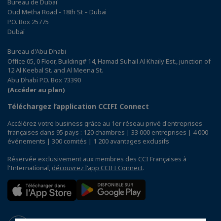
Bureau de Dubaï
Oud Metha Road - 18th St – Dubai
P.O. Box 25775
Dubaï
Bureau d'Abu Dhabi
Office 05, 0 Floor, Building# 14, Hamad Suhail Al Khaily Est., junction of
12 Al Keebal St. and Al Meena St.
Abu Dhabi P.O. Box 73390
(Accéder au plan)
Téléchargez l’application CCIFI Connect
Accélérez votre business grâce au 1er réseau privé d'entreprises
françaises dans 95 pays : 120 chambres | 33 000 entreprises | 4 000
événements | 300 comités | 1 200 avantages exclusifs
Réservée exclusivement aux membres des CCI Françaises à
l'International,
découvrez l'app CCIFI Connect
.