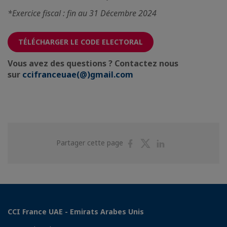
*Exercice fiscal : fin au 31 Décembre 2024
TÉLÉCHARGER LE CODE ELECTORAL
Vous avez des questions ? Contactez nous
sur
ccifranceuae(@)gmail.com
Partager
Partager
Partager
Partager cette page
sur
sur
sur
Facebook
Twitter
Linkedin
CCI France UAE - Emirats Arabes Unis