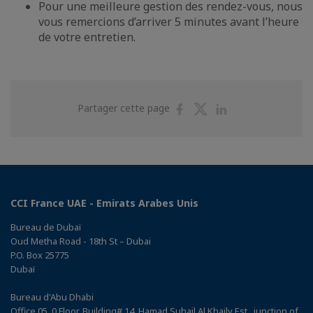
Pour une meilleure gestion des rendez-vous, nous
vous remercions d’arriver 5 minutes avant l’heure
de votre entretien.
Partager
Partager
Partager
Partager cette page
sur
sur
sur
Facebook
Twitter
Linkedin
CCI France UAE - Emirats Arabes Unis
Bureau de Dubaï
Oud Metha Road - 18th St – Dubai
P.O. Box 25775
Dubaï
Bureau d'Abu Dhabi
Office 05, 0 Floor, Building# 14, Hamad Suhail Al Khaily Est., junction of