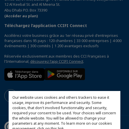
12 Al Keebal St. and Al Meena St.
Abu Dhabi P.O. Box 73390
(Accéder au plan)
Téléchargez l’application CCIFI Connect
Accélérez votre business grâce au 1er réseau privé d'entreprises
françaises dans 95 pays : 120 chambres | 33 000 entreprises | 4 000
événements | 300 comités | 1 200 avantages exclusifs
Réservée exclusivement aux membres des CCI Françaises à
l'International,
découvrez l'app CCIFI Connect
.
Our website uses cookies and others trackers to ease it
usage, improve its performance and security. Some
cookies, that don't involved functionnality and security,
required your consent to be used. Your choices will concern
the whole website. You will be allowed to change your
parameters at any moment. To learn more on our cookies
management,
click on this link
.