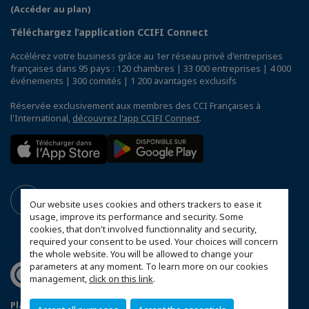
(Accéder au plan)
Téléchargez l’application CCIFI Connect
Accélérez votre business grâce au 1er réseau privé d'entreprises
françaises dans 95 pays : 120 chambres | 33 000 entreprises | 4 000
événements | 300 comités | 1 200 avantages exclusifs
Réservée exclusivement aux membres des CCI Françaises à
l'International,
découvrez l'app CCIFI Connect
.
Our website uses cookies and others trackers to ease it
usage, improve its performance and security. Some
cookies, that don't involved functionnality and security,
required your consent to be used. Your choices will concern
the whole website. You will be allowed to change your
parameters at any moment. To learn more on our cookies
management,
click on this link
.
Plan du site
Mentions légales