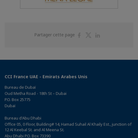
Partager
Partager
Partager
Partager cette page
sur
sur
sur
Facebook
Twitter
Linkedin
CCI France UAE - Emirats Arabes Unis
Bureau de Dubaï
Oud Metha Road - 18th St – Dubai
P.O. Box 25775
Dubaï
Bureau d'Abu Dhabi
Office 05, 0 Floor, Building# 14, Hamad Suhail Al Khaily Est., junction of
12 Al Keebal St. and Al Meena St.
Abu Dhabi P.O. Box 73390