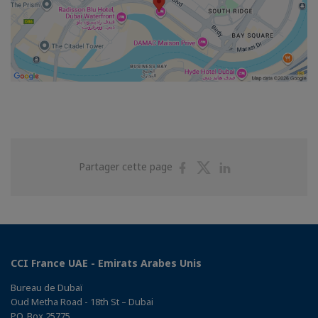
Partager
Partager
Partager
Partager cette page
sur
sur
sur
Facebook
Twitter
Linkedin
CCI France UAE - Emirats Arabes Unis
Bureau de Dubaï
Oud Metha Road - 18th St – Dubai
P.O. Box 25775