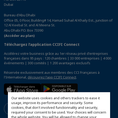
Dubaï
Bureau d'Abu Dhabi
Office 05, 0 Floor, Building# 14, Hamad Suhail Al Khaily Est., junction of
12 Al Keebal St. and Al Meena St.
Abu Dhabi P.O. Box 73390
(Accéder au plan)
Téléchargez l’application CCIFI Connect
Accélérez votre business grâce au 1er réseau privé d'entreprises
françaises dans 95 pays : 120 chambres | 33 000 entreprises | 4 000
événements | 300 comités | 1 200 avantages exclusifs
Réservée exclusivement aux membres des CCI Françaises à
l'International,
découvrez l'app CCIFI Connect
.
Our website uses cookies and others trackers to ease it
usage, improve its performance and security. Some
cookies, that don't involved functionnality and security,
required your consent to be used. Your choices will concern
the whole website. You will be allowed to change your