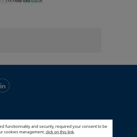
ed functionnality and security, required your consent to be
 our cookies management,
click on this link
.