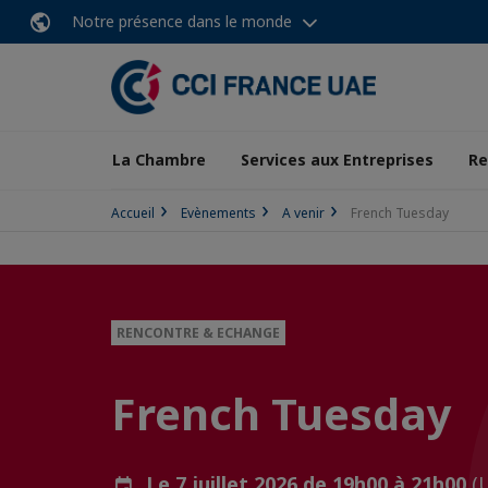
Notre présence dans le monde
La Chambre
Services aux Entreprises
Re
Accueil
Evènements
A venir
French Tuesday
RENCONTRE & ECHANGE
French Tuesday
Le 7 juillet 2026 de 19h00 à 21h00
(