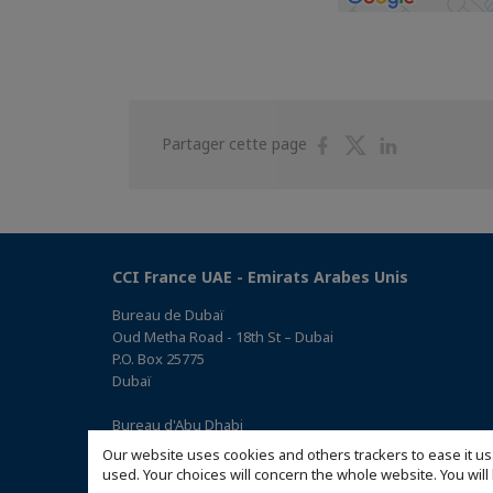
Partager
Partager
Partager
Partager cette page
sur
sur
sur
Facebook
Twitter
Linkedin
CCI France UAE - Emirats Arabes Unis
Bureau de Dubaï
Oud Metha Road - 18th St – Dubai
P.O. Box 25775
Dubaï
Bureau d'Abu Dhabi
Office 05, 0 Floor, Building# 14, Hamad Suhail Al Khaily Est.,
Our website uses cookies and others trackers to ease it us
junction of 12 Al Keebal St. and Al Meena St.
used. Your choices will concern the whole website. You w
Abu Dhabi P.O. Box 73390