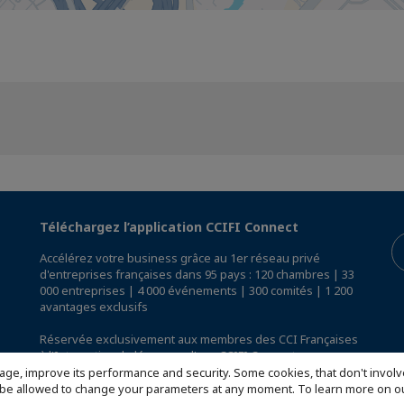
Téléchargez l’application CCIFI Connect
Accélérez votre business grâce au 1er réseau privé
d'entreprises françaises dans 95 pays : 120 chambres | 33
000 entreprises | 4 000 événements | 300 comités | 1 200
avantages exclusifs
Réservée exclusivement aux membres des CCI Françaises
à l'International,
découvrez l'app CCIFI Connect
.
age, improve its performance and security. Some cookies, that don't involv
ill be allowed to change your parameters at any moment. To learn more on